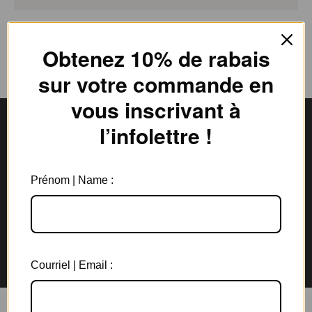
Obtenez 10% de rabais
sur votre commande en
vous inscrivant à
l’infolettre !
Livraison gratuite
Expédition en
au Canada à partir de 150$
3 jours ouvrables
Prénom | Name :
Garantie de 6 mois
Retours rapides en
sur tous les bijoux
magasin et par la poste
Courriel | Email :