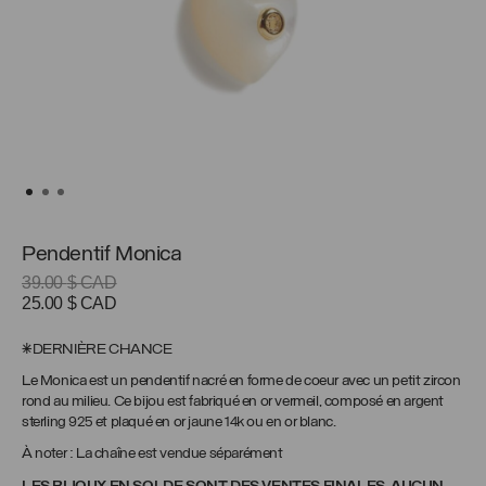
Pendentif Monica
39.00
$ CAD
Le
Le
25.00
$ CAD
prix
prix
initial
actuel
*DERNIÈRE CHANCE
était :
est :
Le Monica est un pendentif nacré en forme de coeur avec un petit zircon
39.00 $
25.00 $
rond au milieu. Ce bijou est fabriqué en or vermeil, composé en argent
CAD.
CAD.
sterling 925 et plaqué en or jaune 14k ou en or blanc.
À noter : La chaîne est vendue séparément