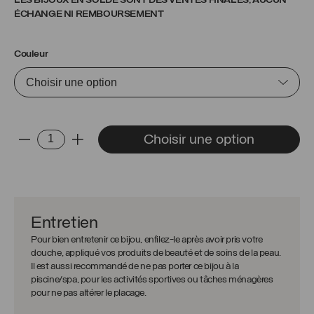
LES BIJOUX EN SOLDE SONT DES VENTES FINALES, AUCUN
ÉCHANGE NI REMBOURSEMENT
Couleur
quantité
Choisir une option
-
+
de
Pendentif
Monica
Entretien
Pour bien entretenir ce bijou, enfilez-le après avoir pris votre
douche, appliqué vos produits de beauté et de soins de la peau.
Il est aussi recommandé de ne pas porter ce bijou à la
piscine/spa, pour les activités sportives ou tâches ménagères
pour ne pas altérer le placage.