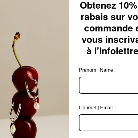
Obtenez 10%
rabais sur vo
He
commande 
Lun
vous inscriv
Mar
à l’infolettre
Mer
Jeu
Prénom | Name :
Ven
Sam
Dim
Courriel | Email :