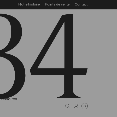
Notre histoire
Points de vente
Contact
Midi34
cessoires
0