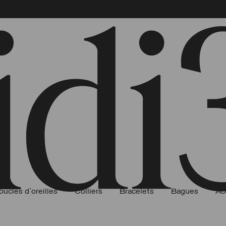
oucles d'oreilles
Colliers
Bracelets
Bagues
Ac