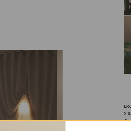
Bou
245
Qué