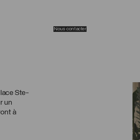
Nous contacter
Place Ste-
r un
ront à