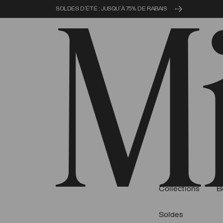
SOLDES D'ÉTÉ : JUSQU'À 75% DE RABAIS
Collections
B
Soldes