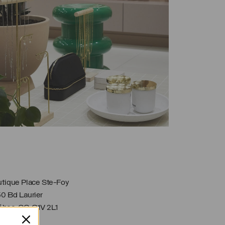
tique Place Ste-Foy
0 Bd Laurier
bec, QC G1V 2L1