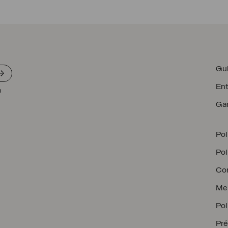
Gui
Ent
n
Gar
Pol
Pol
Con
Men
Pol
Pré