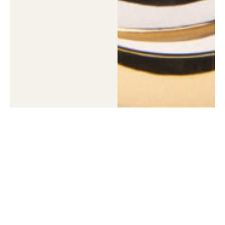
Guide des tailles
Bague Clément – Oeil de tigre
Bague Clément – Onyx