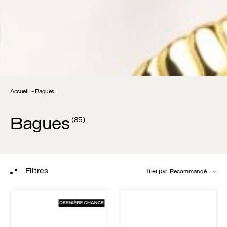
Accueil
Bagues
Bagues
(85)
Filtres
Trier par
Bague Albane
Bague Anaïs