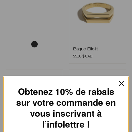
Bague Eliott
Bague Eliott
55.00
$ CAD
Bague Éloïse
Bague Émilie
Obtenez 10% de rabais
sur votre commande en
vous inscrivant à
l’infolettre !