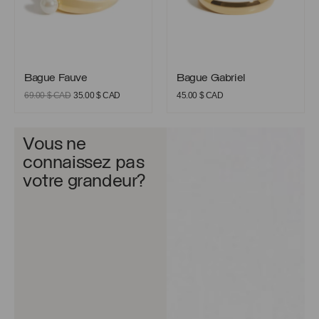
Bague Fauve
Bague Gabriel
Bague Fauve
Bague Gabriel
Le
Le
69.00
$ CAD
35.00
$ CAD
45.00
$ CAD
prix
prix
initial
actuel
était :
est :
Vous ne
69.00 $
35.00 $
connaissez pas
CAD.
CAD.
votre grandeur?