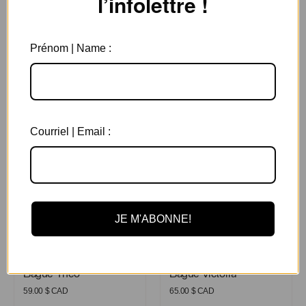
l’infolettre !
Bague Philippe
Prénom | Name :
Bague Philippe
59.00
$ CAD
Bague Théo
Bague Victoria
Courriel | Email :
JE M'ABONNE!
Bague Théo
Bague Victoria
Bague Théo
Bague Victoria
59.00
$ CAD
65.00
$ CAD