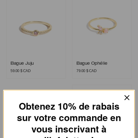
Bague Juju
Bague Ophélie
Bague Juju
Bague Ophélie
59.00
$ CAD
79.00
$ CAD
Bague Philippe
Obtenez 10% de rabais
sur votre commande en
vous inscrivant à