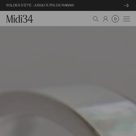
SOLDES D'ÉTÉ : JUSQU'À 75% DE RABAIS
Midi34
Navi
0