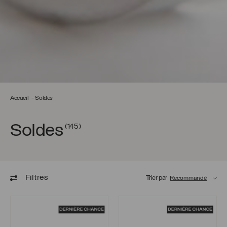
Accueil
Soldes
Soldes
(145)
Filtres
Trier par
Bague Albane
Bague Céleste