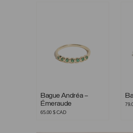
105.00 $
85.00 $
Bague Andréa – Émeraude
Bague
CAD.
CAD.
Bague Andréa – Émeraude
Bague
Bague Andréa –
Ba
Émeraude
79.
65.00
$ CAD