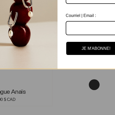
 Anaïs
Courriel | Email :
JE M'ABONNE!
 Anaïs
gue Anaïs
00
$ CAD