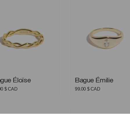
 Éloïse
Bague Émilie
gue Éloïse
Bague Émilie
00
$ CAD
99.00
$ CAD
Bague Jasmine