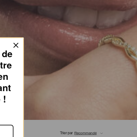
 de
tre
en
ant
 !
Trier par