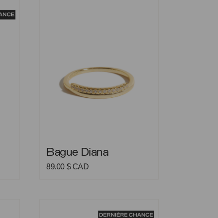
Bague Diana
Bague Diana
Bague Diana
e
89.00
$ CAD
rix
ctuel
t :
9.00 $
Bague Fauve
AD.