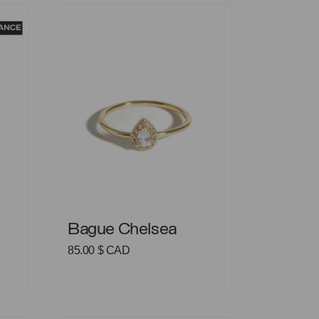
Bague Chelsea
Bague Chelsea
Bague Chelsea
e
85.00
$ CAD
rix
ctuel
t :
9.00 $
AD.