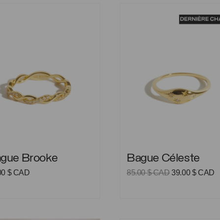
 Brooke
Bague Céleste
 Brooke
Bague Céleste
gue Brooke
Bague Céleste
Le
L
00
$ CAD
85.00
$ CAD
39.00
$ CAD
prix
p
initial
a
était :
es
85.00 $
3
CAD.
C