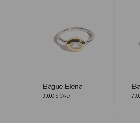
Bague Elena
Bague
Bague Elena
Ba
99.00
$ CAD
79.
Bague Helio