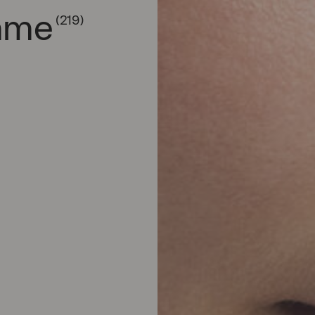
mme
(219)