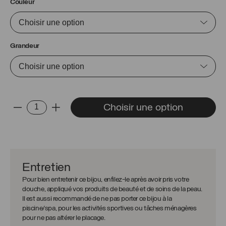
Couleur
Grandeur
quantité
Choisir une option
-
+
de
Bague
Brooke
Entretien
Pour bien entretenir ce bijou, enfilez-le après avoir pris votre
douche, appliqué vos produits de beauté et de soins de la peau.
Il est aussi recommandé de ne pas porter ce bijou à la
piscine/spa, pour les activités sportives ou tâches ménagères
pour ne pas altérer le placage.