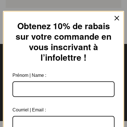
Obtenez 10% de rabais
sur votre commande en
vous inscrivant à
l’infolettre !
Livraison gratuite
Expédition en
Prénom | Name :
au Canada à partir de 150$
3 jours ouvrables
Garantie de 6 mois
Retours rapides en
sur tous les bijoux
magasin et par la poste
Courriel | Email :