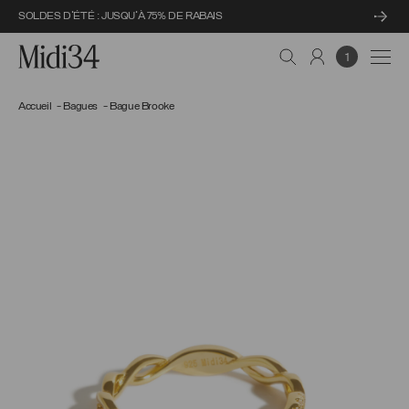
SOLDES D'ÉTÉ : JUSQU'À 75% DE RABAIS
Midi34
Navi
1
Accueil
Bagues
Bague Brooke