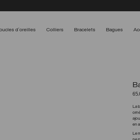
oucles d'oreilles
Colliers
Bracelets
Bagues
Ac
Ba
65
La 
orné
ajou
en a
Le m
ne p