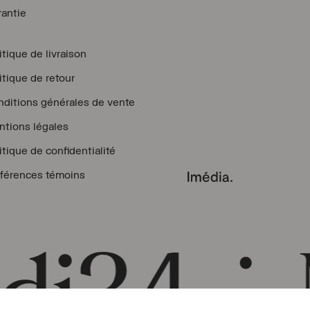
antie
itique de livraison
itique de retour
ditions générales de vente
tions légales
itique de confidentialité
férences témoins