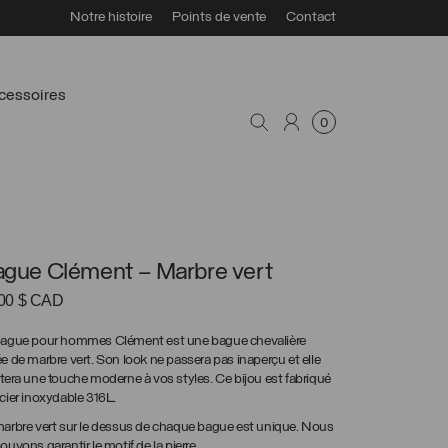
Notre histoire
Points de vente
Contact
cessoires
0
gue Clément – Marbre vert
.00
$ CAD
bague pour hommes Clément est une bague chevalière
e de marbre vert. Son look ne passera pas inaperçu et elle
tera une touche moderne à vos styles. Ce bijou est fabriqué
cier inoxydable 316L.
arbre vert sur le dessus de chaque bague est unique. Nous
ouvons garantir le motif de la pierre.