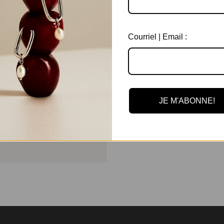
Courriel | Email :
JE M'ABONNE!
ou les frottements directs sur le
r les égratignures. Peut être porté
e de ternir.