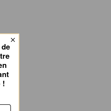
 de
tre
en
ant
 !