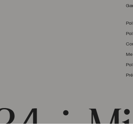
Gar
Pol
Pol
Con
Men
Pol
Pré