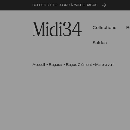
SOLDES D'ÉTÉ : JUSQU'À 75% DE RABAIS
Midi34
Collections
B
Soldes
Accueil
Bagues
Bague Clément - Marbre vert