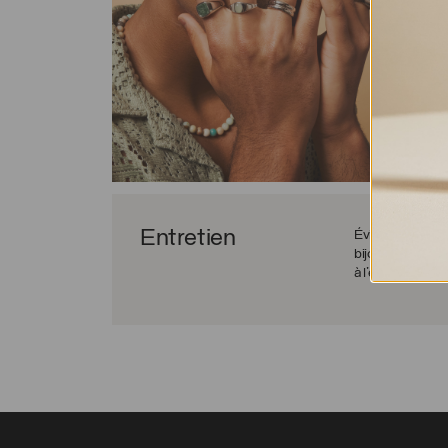
Entretien
Évitez les chocs 
bijou afin d’évite
à l’eau sans risqu