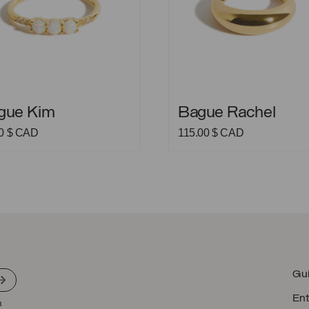
 Kim
Bague Rachel
gue Kim
Bague Rachel
00
$ CAD
115.00
$ CAD
Gui
Ent
n