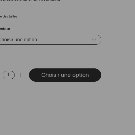
 des tailles
ndeur
ntité
Choisir une option
-
+
gue
ément
bre
t