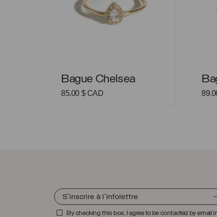
Bague Chelsea
Bague
Bague Chelsea
Ba
85.00
$ CAD
89.
By checking this box, I agree to be contacted by email i