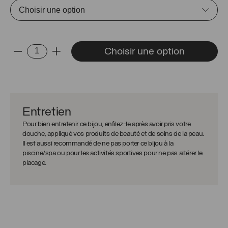
quantité
Choisir une option
-
+
de
Collier
Sylvie
Entretien
Pour bien entretenir ce bijou, enfilez-le après avoir pris votre
douche, appliqué vos produits de beauté et de soins de la peau.
Il est aussi recommandé de ne pas porter ce bijou à la
piscine/spa ou pour les activités sportives pour ne pas altérer le
placage.