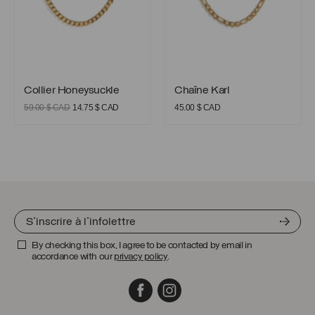
Collier Honeysuckle
Chaîne Karl
Collier Honeysuckle
Chaîne Karl
Le
Le
59.00
$ CAD
14.75
$ CAD
45.00
$ CAD
prix
prix
initial
actuel
était :
est :
59.00 $
14.75 $
CAD.
CAD.
By checking this box, I agree to be contacted by email in
accordance with our
privacy policy
.
Facebook
Instagram