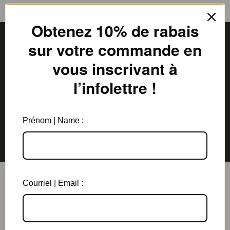
Obtenez 10% de rabais
sur votre commande en
vous inscrivant à
Livraison gratuite
Expédition en
au Canada à partir de 150$
3 jours ouvrables
l’infolettre !
Prénom | Name :
Garantie de 6 mois
Retours rapides en
sur tous les bijoux
magasin et par la poste
Courriel | Email :
Vous aimerez aussi