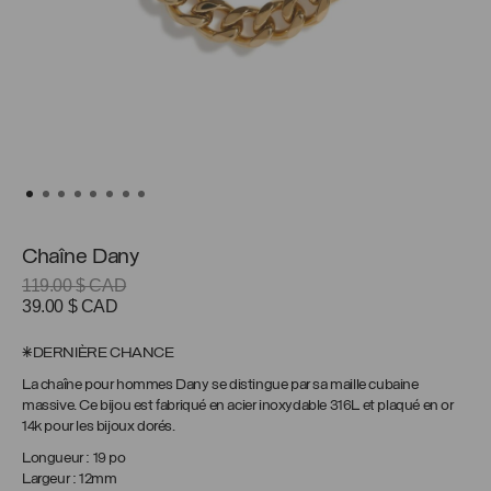
Chaîne Dany
119.00
$ CAD
Le
Le
39.00
$ CAD
prix
prix
initial
actuel
*DERNIÈRE CHANCE
était :
est :
La chaîne pour hommes Dany se distingue par sa maille cubaine
119.00 $
39.00 $
massive. Ce bijou est fabriqué en acier inoxydable 316L et plaqué en or
CAD.
CAD.
14k pour les bijoux dorés.
Longueur : 19 po
Largeur : 12mm