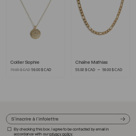
CAD.
CAD.
Collier Sophie
Chaîne Mathias
Collier Sophie
Chaîne Mathias
Le
Le
Plage
–
79.00
$ CAD
59.00
$ CAD
55.00
$ CAD
59.00
$ CAD
prix
prix
de
initial
actuel
prix :
était :
est :
55.00 
79.00 $
59.00 $
CAD
CAD.
CAD.
à
59.00 
CAD
By checking this box, I agree to be contacted by email in
accordance with our
privacy policy
.