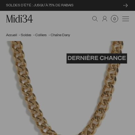
SOLDES D'ÉTÉ : JUSQU'À 75% DE RABAIS
Midi34
Navi
0
Accueil
Soldes
Colliers
Chaîne Dany