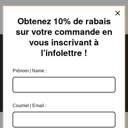
Obtenez 10% de rabais
sur votre commande en
vous inscrivant à
l’infolettre !
Livraison gratuite
Expédition en
au Canada à partir de 150$
3 jours ouvrables
Prénom | Name :
Garantie de 6 mois
Retours rapides en
sur tous les bijoux
magasin et par la poste
Courriel | Email :