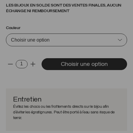
LES BIJOUX EN SOLDE SONT DES VENTES FINALES, AUCUN
ÉCHANGE NI REMBOURSEMENT
Couleur
quantité
Choisir une option
-
+
de
Chaîne
Dany
Entretien
Évitez les chocs ou les frottements directs sur le bijou afin
d’éviter les égratignures. Peut être porté à l’eau sans risque de
ternir.