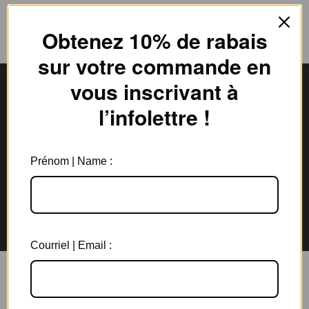
Obtenez 10% de rabais
sur votre commande en
vous inscrivant à
l’infolettre !
Livraison gratuite
Expédition en
au Canada à partir de 150$
3 jours ouvrables
Prénom | Name :
Garantie de 6 mois
Retours rapides en
sur tous les bijoux
magasin et par la poste
Courriel | Email :