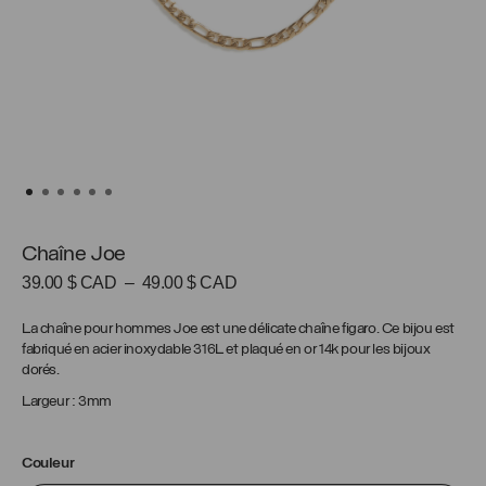
Chaîne Joe
Plage
39.00
$ CAD
–
49.00
$ CAD
de
prix :
La chaîne pour hommes Joe est une délicate chaîne figaro. Ce bijou est
39.00 $
fabriqué en acier inoxydable 316L et plaqué en or 14k pour les bijoux
CAD
dorés.
à
Largeur : 3mm
49.00 $
CAD
Couleur