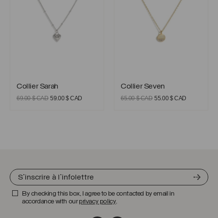
Collier Sarah
Collier Seven
Collier Sarah
Collier Seven
Le
Le
Le
Le
69.00
$ CAD
59.00
$ CAD
65.00
$ CAD
55.00
$ CAD
prix
prix
prix
prix
initial
actuel
initial
actuel
était :
est :
était :
est :
69.00 $
59.00 $
65.00 $
55.00 $
CAD.
CAD.
CAD.
CAD.
By checking this box, I agree to be contacted by email in
accordance with our
privacy policy
.