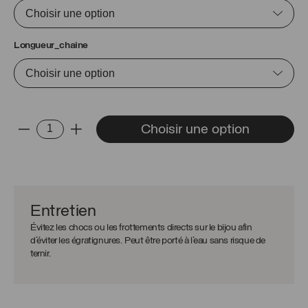
Longueur_chaine
quantité
Choisir une option
-
+
de
Chaîne
Joe
Entretien
Évitez les chocs ou les frottements directs sur le bijou afin
d’éviter les égratignures. Peut être porté à l’eau sans risque de
ternir.