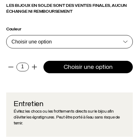
LES BIJOUX EN SOLDE SONT DES VENTES FINALES, AUCUN
ÉCHANGE NI REMBOURSEMENT
Couleur
quantité
Choisir une option
-
+
de
Pendentif
Pierre
Entretien
Évitez les chocs ou les frottements directs sur le bijou afin
d’éviter les égratignures. Peut être porté à l’eau sans risque de
ternir.