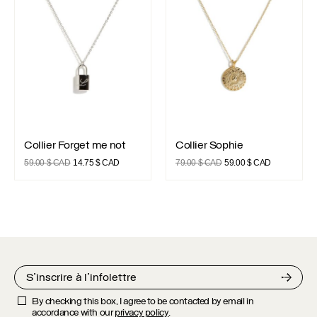
CAD.
CAD.
Collier Forget me not
Collier Sophie
Collier Forget me not
Collier Sophie
Le
Le
Le
Le
59.00
$ CAD
14.75
$ CAD
79.00
$ CAD
59.00
$ CAD
prix
prix
prix
prix
initial
actuel
initial
actuel
était :
est :
était :
est :
59.00 $
14.75 $
79.00 $
59.00 $
CAD.
CAD.
CAD.
CAD.
By checking this box, I agree to be contacted by email in
accordance with our
privacy policy
.