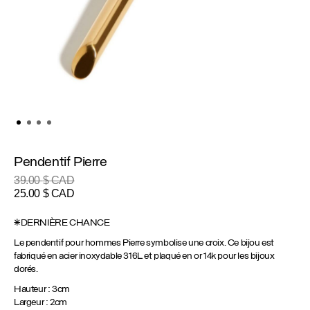
Pendentif Pierre
39.00
$ CAD
Le
Le
25.00
$ CAD
prix
prix
initial
actuel
*DERNIÈRE CHANCE
était :
est :
Le pendentif pour hommes Pierre symbolise une croix. Ce bijou est
39.00 $
25.00 $
fabriqué en acier inoxydable 316L et plaqué en or 14k pour les bijoux
CAD.
CAD.
dorés.
Hauteur : 3cm
Largeur : 2cm