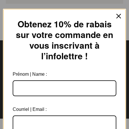
Obtenez 10% de rabais
sur votre commande en
vous inscrivant à
l’infolettre !
Livraison gratuite
Expédition en
au Canada à partir de 150$
3 jours ouvrables
Prénom | Name :
Garantie de 6 mois
Retours rapides en
sur tous les bijoux
magasin et par la poste
Courriel | Email :