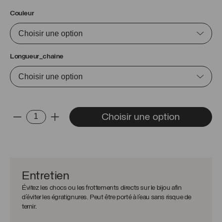
Couleur
Longueur_chaine
quantité
Choisir une option
-
+
de
Chaîne
Patrick
Entretien
Évitez les chocs ou les frottements directs sur le bijou afin
d’éviter les égratignures. Peut être porté à l’eau sans risque de
ternir.