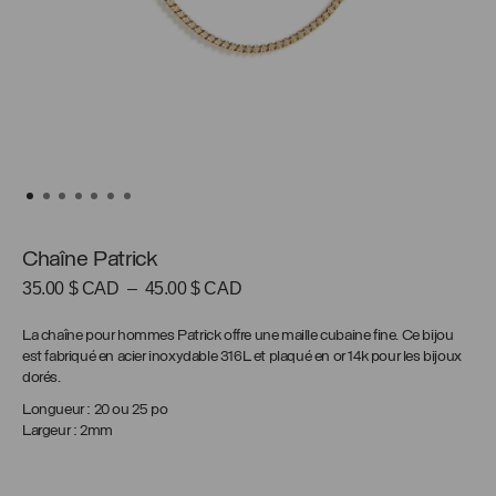
Chaîne Patrick
Plage
35.00
$ CAD
–
45.00
$ CAD
de
prix :
La chaîne pour hommes Patrick offre une maille cubaine fine. Ce bijou
35.00 $
est fabriqué en acier inoxydable 316L et plaqué en or 14k pour les bijoux
CAD
dorés.
à
Longueur : 20 ou 25 po
45.00 $
Largeur : 2mm
CAD