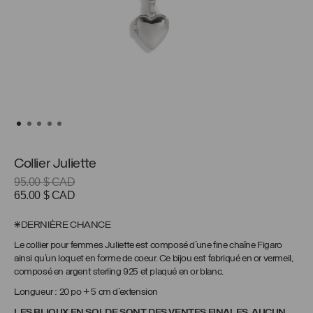
Collier Juliette
95.00
$ CAD
Le
Le
65.00
$ CAD
prix
prix
initial
actuel
*DERNIÈRE CHANCE
était :
est :
Le collier pour femmes Juliette est composé d’une fine chaîne Figaro
95.00 $
65.00 $
ainsi qu’un loquet en forme de coeur. Ce bijou est fabriqué en or vermeil,
CAD.
CAD.
composé en argent sterling 925 et plaqué en or blanc.
Longueur : 20 po + 5 cm d’extension
LES BIJOUX EN SOLDE SONT DES VENTES FINALES, AUCUN