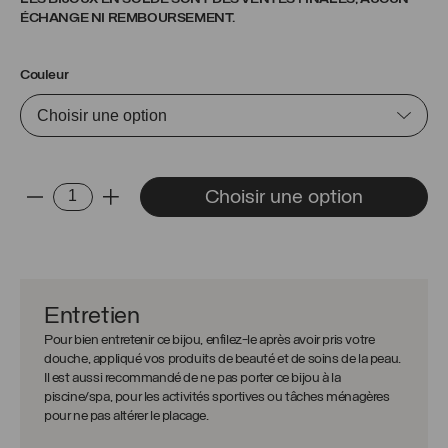
ÉCHANGE NI REMBOURSEMENT.
Couleur
quantité
Choisir une option
-
+
de
Collier
Juliette
Entretien
Pour bien entretenir ce bijou, enfilez-le après avoir pris votre
douche, appliqué vos produits de beauté et de soins de la peau.
Il est aussi recommandé de ne pas porter ce bijou à la
piscine/spa, pour les activités sportives ou tâches ménagères
pour ne pas altérer le placage.