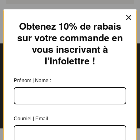
Obtenez 10% de rabais
sur votre commande en
vous inscrivant à
l’infolettre !
Livraison gratuite
Expédition en
au Canada à partir de 150$
3 jours ouvrables
Prénom | Name :
Garantie de 6 mois
Retours rapides en
sur tous les bijoux
magasin et par la poste
Courriel | Email :