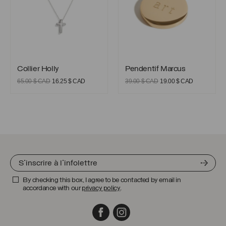
Collier Holly
Pendentif Marcus
Collier Holly
Pendentif Marcus
Le
Le
Le
Le
65.00
$ CAD
16.25
$ CAD
39.00
$ CAD
19.00
$ CAD
prix
prix
prix
prix
initial
actuel
initial
actuel
était :
est :
était :
est :
65.00 $
16.25 $
39.00 $
19.00 $
CAD.
CAD.
CAD.
CAD.
By checking this box, I agree to be contacted by email in
accordance with our
privacy policy
.
Facebook
Instagram