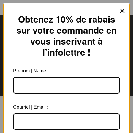
Obtenez 10% de rabais
sur votre commande en
vous inscrivant à
Livraison gratuite
Expédition en
l’infolettre !
au Canada à partir de 150$
3 jours ouvrables
Prénom | Name :
Garantie de 6 mois
Retours rapides en
sur tous les bijoux
magasin et par la poste
Courriel | Email :
Vous aimerez aussi