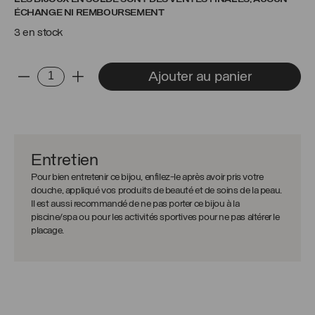
ÉCHANGE NI REMBOURSEMENT
3 en stock
quantité
Ajouter au panier
-
+
de
Collier
Vérone
Entretien
Pour bien entretenir ce bijou, enfilez-le après avoir pris votre
douche, appliqué vos produits de beauté et de soins de la peau.
Il est aussi recommandé de ne pas porter ce bijou à la
piscine/spa ou pour les activités sportives pour ne pas altérer le
placage.