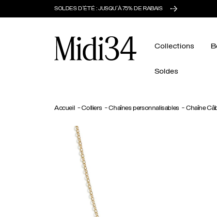
SOLDES D'ÉTÉ : JUSQU'À 75% DE RABAIS
Midi34
Collections
B
Soldes
Accueil
Colliers
Chaînes personnalisables
Chaîne Câb