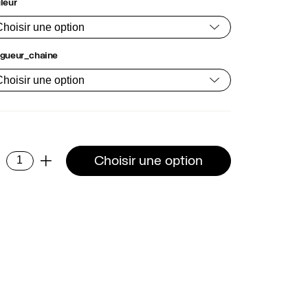
leur
gueur_chaine
ntité
Choisir une option
-
+
îne
le