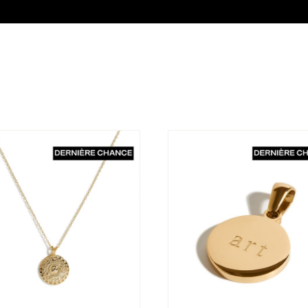
r Sophie
Pendentif Marcus