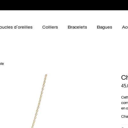
oucles d'oreilles
Colliers
Bracelets
Bagues
Ac
le
Ch
45
Cett
comp
en o
Chaq