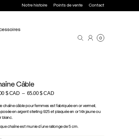
Notre histoire
Points de vente
Contact
cessoires
0
aîne Câble
Plage
.00
$ CAD
–
65.00
$ CAD
de
prix :
e chaîne câble pour femmes est fabriquée en or vermeil,
45.00 $
osée en argent sterling 925 et plaquée en or 14k jaune ou
CAD
r blanc.
à
ue chaîne est munie d’une rallonge de 5 cm.
65.00 $
CAD