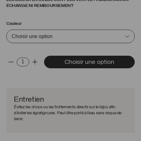
ÉCHANGE NI REMBOURSEMENT
Couleur
quantité
Choisir une option
-
+
de
Chaîne
Rosemary
Entretien
Évitez les chocs ou les frottements directs sur le bijou afin
d’éviter les égratignures. Peut être porté à l’eau sans risque de
ternir.