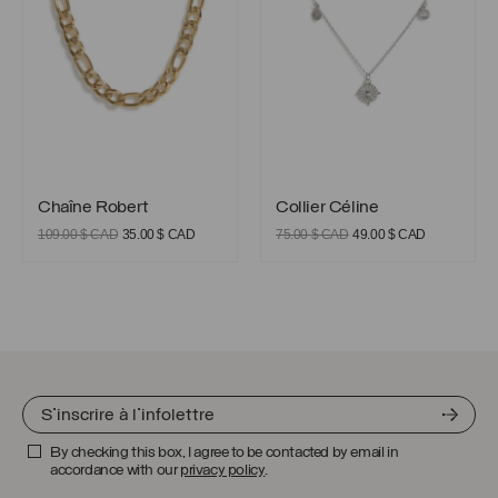
45.00 $
CAD
Chaîne Robert
Collier Céline
Chaîne Robert
Collier Céline
Le
Le
Le
Le
109.00
$ CAD
35.00
$ CAD
75.00
$ CAD
49.00
$ CAD
prix
prix
prix
prix
initial
actuel
initial
actuel
était :
est :
était :
est :
109.00 $
35.00 $
75.00 $
49.00 $
CAD.
CAD.
CAD.
CAD.
By checking this box, I agree to be contacted by email in
accordance with our
privacy policy
.