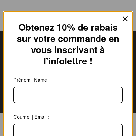
Obtenez 10% de rabais
sur votre commande en
vous inscrivant à
l’infolettre !
Livraison gratuite
Expédition en
au Canada à partir de 150$
3 jours ouvrables
Prénom | Name :
Garantie de 6 mois
Retours rapides en
sur tous les bijoux
magasin et par la poste
Courriel | Email :