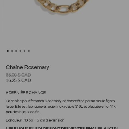
Chaîne Rosemary
65.00
$ CAD
Le
Le
16.25
$ CAD
prix
prix
initial
actuel
*DERNIÈRE CHANCE
était :
est :
La chaîne pour femmes Rosemary se caractérise par sa maille figaro
65.00 $
16.25 $
large. Elle est fabriquée en acier inoxydable 316L et plaquée en or 14k
CAD.
CAD.
pour les bijoux dorés.
Longueur : 16 po + 5 cm d’extension
LES BIJOUX EN SOLDE SONT DES VENTES FINALES, AUCUN