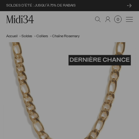
SOLDES D'ÉTÉ : JUSQU'À 75% DE RABAIS
Midi34
Navi
0
Accueil
Soldes
Colliers
Chaîne Rosemary