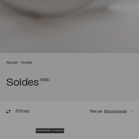
Accueil
Soldes
Soldes
(148)
Filtres
Trier par
Bague Zoé
Boucles d’oreilles Abby 3mm