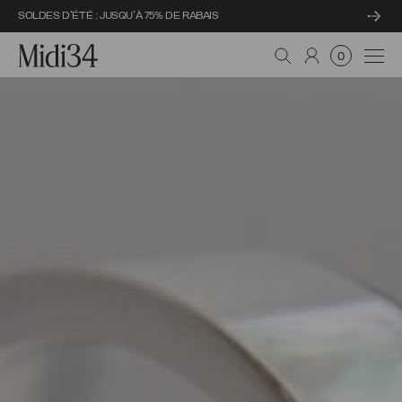
SOLDES D'ÉTÉ : JUSQU'À 75% DE RABAIS
Midi34
Navi
0