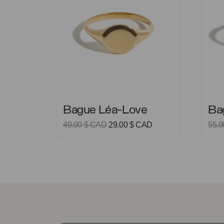
Bague Léa-Love
Bague 
Bague Léa-Love
Ba
Le
Le
49.00
$ CAD
29.00
$ CAD
55.
prix
prix
initial
actuel
était :
est :
49.00 $
29.00 $
CAD.
CAD.