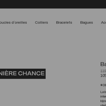
oucles d'oreilles
Colliers
Bracelets
Bagues
Ac
B
11
Le
10
prix
init
*D
étai
La b
119
inte
CA
bijo
ster