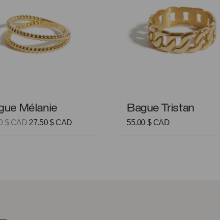
Mélanie
Bague Tristan
gue Mélanie
Bague Tristan
Le
Le
00
$ CAD
27.50
$ CAD
55.00
$ CAD
prix
prix
initial
actuel
était :
est :
55.00 $
27.50 $
CAD.
CAD.