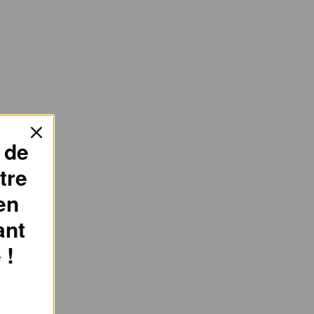
 de
tre
en
ant
 !