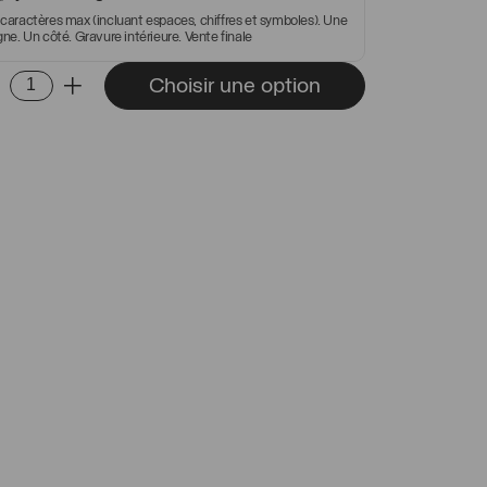
 caractères max (incluant espaces, chiffres et symboles). Une
igne. Un côté. Gravure intérieure. Vente finale
ntité
Choisir une option
-
+
gue
mone