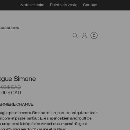
Notre histoire
Points de vente
Contact
cessoires
0
ague Simone
9.00
$ CAD
Le
5.00
$ CAD
prix
ial
actuel
ERNIÈRE CHANCE
t :
est :
ague pour femmes Simone est un jonc texturé qui a un look
.00 $
105.00 $
mporel et passe-partout. Elle s’agence bien avec tout! Ce
D.
CAD.
u unique est fabriqué d’or vermeil et composé d’argent
ling 925 plaquée d’or 14k jaune et or blanc.