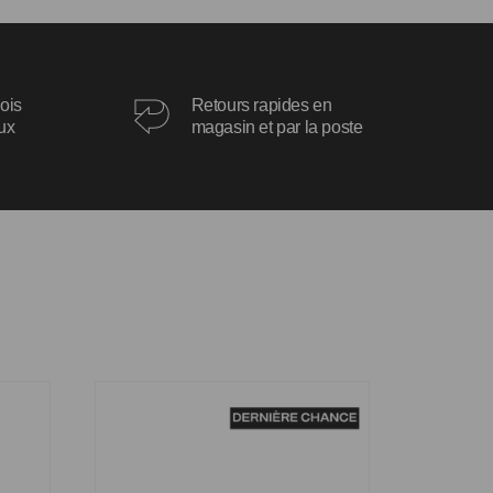
ois
Retours rapides en
oux
magasin et par la poste
Bague Pamela