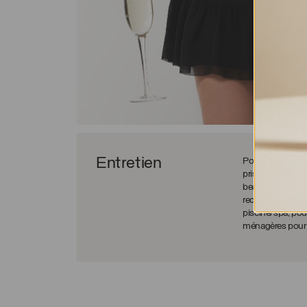
Entretien
Pour bien entreten
pris votre douch
beauté et de soin
recommandé de ne
piscine/spa, pour
ménagères pour n