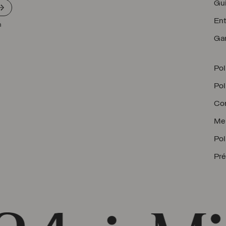
Gui
Ent
n
Gar
Pol
Pol
Con
Men
Pol
Pré