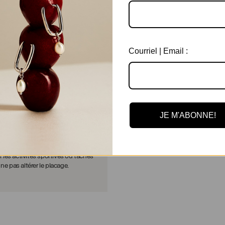
Courriel | Email :
JE M'ABONNE!
ir ce bijou, enfilez-le après avoir
e, appliqué vos produits de
s de la peau. Il est aussi
 pas porter ce bijou à la
 les activités sportives ou tâches
e pas altérer le placage.