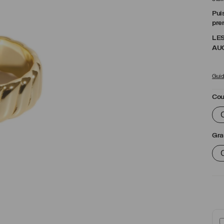
Pui
pren
LES
AU
Guide
Cou
Gra