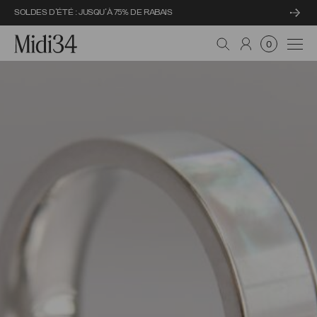
SOLDES D'ÉTÉ : JUSQU'À 75% DE RABAIS
Midi34
Navi
0