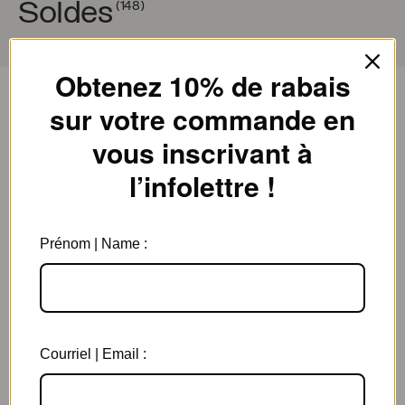
Soldes
(148)
Obtenez 10% de rabais
Filtres
Trier par
sur votre commande en
Bague Julie
vous inscrivant à
l’infolettre !
Prénom | Name :
Bague Julie
Courriel | Email :
Bague Julie
Le
Le
49.00
$ CAD
30.00
$ CAD
prix
prix