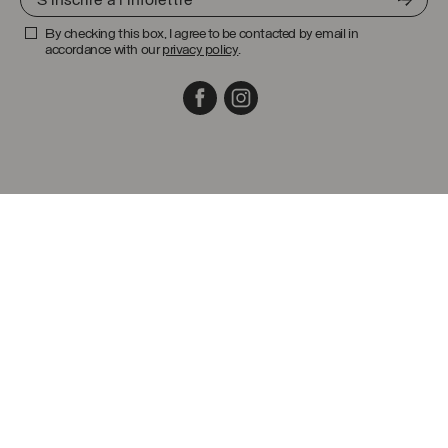
By checking this box, I agree to be contacted by email in
accordance with our
privacy policy
.
Facebook
Instagram
Guide des tailles
Entretien et nettoyage
Garantie
Politique de livraison
Politique de retour