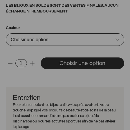
LES BIJOUX EN SOLDE SONT DES VENTES FINALES, AUCUN
ÉCHANGE NI REMBOURSEMENT
Couleur
quantité
Choisir une option
-
+
de
Boucles
d'oreilles
Annabelle
Entretien
Pour bien entretenir ce bijou, enfilez-le après avoir pris votre
douche, appliqué vos produits de beauté et de soins de la peau.
Il est aussi recommandé de ne pas porter ce bijou à la
piscine/spa ou pour les activités sportives afin de ne pas altérer
le placage.