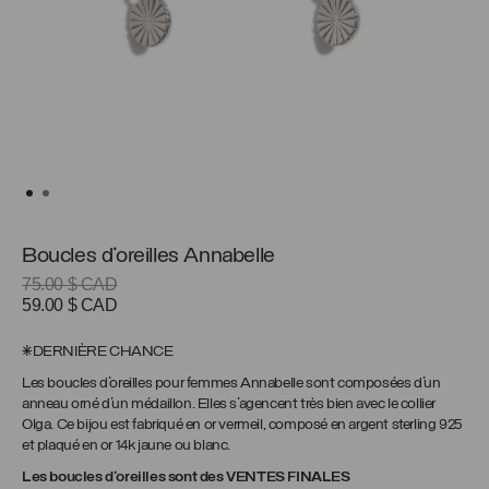
Boucles d’oreilles Annabelle
75.00
$ CAD
Le
Le
59.00
$ CAD
prix
prix
initial
actuel
*DERNIÈRE CHANCE
était :
est :
Les boucles d’oreilles pour femmes Annabelle sont composées d’un
75.00 $
59.00 $
anneau orné d’un médaillon. Elles s’agencent très bien avec le collier
CAD.
CAD.
Olga. Ce bijou est fabriqué en or vermeil, composé en argent sterling 925
et plaqué en or 14k jaune ou blanc.
Les boucles d’oreilles sont des VENTES FINALES