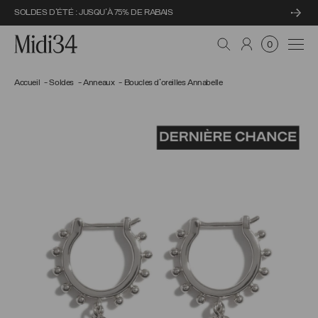
SOLDES D'ÉTÉ : JUSQU'À 75% DE RABAIS
Midi34
Navi
0
Accueil
Soldes
Anneaux
Boucles d'oreilles Annabelle