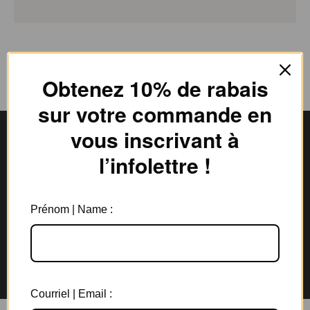
Obtenez 10% de rabais
sur votre commande en
vous inscrivant à
l’infolettre !
Livraison gratuite
Expédition en
au Canada à partir de 150$
3 jours ouvrables
Prénom | Name :
Garantie de 6 mois
Retours rapides en
sur tous les bijoux
magasin et par la poste
Courriel | Email :