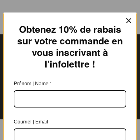
Obtenez 10% de rabais
sur votre commande en
vous inscrivant à
l’infolettre !
Livraison gratuite
Expédition en
au Canada à partir de 150$
3 jours ouvrables
Prénom | Name :
Garantie de 6 mois
Retours rapides en
sur tous les bijoux
magasin et par la poste
Courriel | Email :