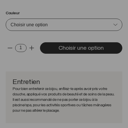
Couleur
quantité
Choisir une option
-
+
de
Pendentif
Cornicello
Entretien
Pour bien entretenir ce bijou, enfilez-le après avoir pris votre
douche, appliqué vos produits de beauté et de soins de la peau.
Il est aussi recommandé de ne pas porter ce bijou à la
piscine/spa, pour les activités sportives ou tâches ménagères
pour ne pas altérer le placage.