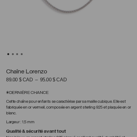
Chaîne Lorenzo
Plage
89.00
$ CAD
–
95.00
$ CAD
de
prix :
*DERNIÈRE CHANCE
89.00 $
Cette chaîne pour enfants se caractérise par sa maille cubique. Elle est
CAD
fabriquée en or vermeil, composée en argent sterling 925 et plaquée en or
à
blanc.
95.00 $
CAD
Largeur : 1,5 mm
Qualité & sécurité avant tout