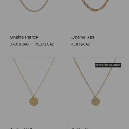
Chaîne Patrick
Chaîne Karl
Chaîne Patrick
Chaîne Karl
Plage
–
35.00
$ CAD
45.00
$ CAD
45.00
$ CAD
de
prix :
Collier Mélissa
Collier Vérone
35.00 $
CAD
à
45.00 $
CAD
Collier Mélissa
Collier Vérone