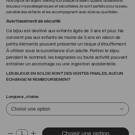
Nos bijoux en argent sterling 925 plaqué or allient qualité, durabilité et
douceur. Hypoallergéniques et sécuritaires, ils sont parfaits pour la peau
sensible des enfants et les accompagnent avec style au quotidien.
Avertissement de sécurité
Ce bijou est destiné aux enfants âgés de 3 ans et plus. Ne
convient pas aux enfants de moins de 3 ans en raison de
petits éléments pouvant présenter un risque d’étouffement.
À utiliser sous la surveillance d’un adulte. Retirer le bijou
pendant le sommeil, les baignades ou toute activité pouvant
entraîner un accrochage ou une ingestion accidentelle.
LES BIJOUX EN SOLDE SONT DES VENTES FINALES, AUCUN
ÉCHANGE NI REMBOURSEMENT
Longueur_chaine
quantité
Choisir une option
-
+