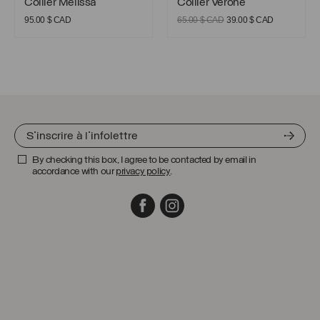
Collier Mélissa
Collier Vérone
Le
Le
95.00
$ CAD
65.00
$ CAD
39.00
$ CAD
prix
prix
initial
actuel
était :
est :
65.00 $
39.00 $
CAD.
CAD.
By checking this box, I agree to be contacted by email in
accordance with our
privacy policy
.
Facebook
Instagram