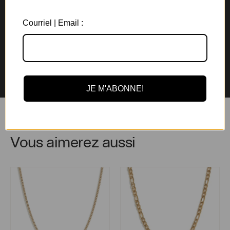
Livraison gratuite
Expédition en
au Canada à partir de 150$
3 jours ouvrables
Courriel | Email :
Garantie de 6 mois
Retours rapides en
sur tous les bijoux
magasin et par la poste
JE M'ABONNE!
Vous aimerez aussi
Chaîne Patrick
Chaîne Karl