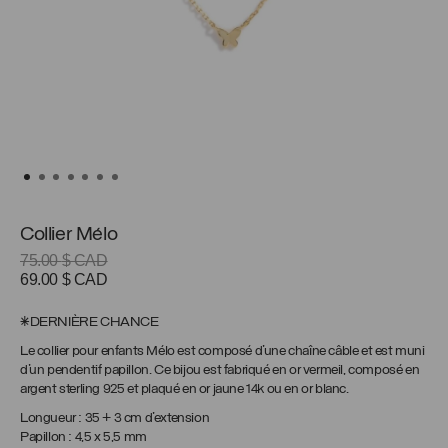
Collier Mélo
75.00
$ CAD
Le
Le
69.00
$ CAD
prix
prix
initial
actuel
*DERNIÈRE CHANCE
était :
est :
Le collier pour enfants Mélo est composé d’une chaîne câble et est muni
75.00 $
69.00 $
d’un pendentif papillon. Ce bijou est fabriqué en or vermeil, composé en
CAD.
CAD.
argent sterling 925 et plaqué en or jaune 14k ou en or blanc.
Longueur : 35 + 3 cm d’extension
Papillon : 4,5 x 5,5 mm