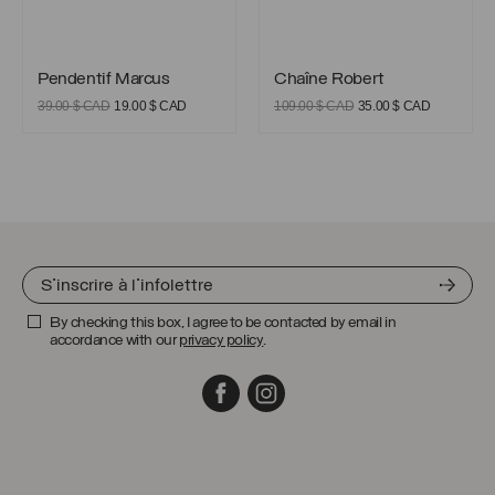
Pendentif Marcus
Chaîne Robert
Pendentif Marcus
Chaîne Robert
Le
Le
Le
Le
39.00
$ CAD
19.00
$ CAD
109.00
$ CAD
35.00
$ CAD
prix
prix
prix
prix
initial
actuel
initial
actuel
était :
est :
était :
est :
39.00 $
19.00 $
109.00 $
35.00 $
CAD.
CAD.
CAD.
CAD.
By checking this box, I agree to be contacted by email in
accordance with our
privacy policy
.
Facebook
Instagram