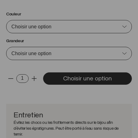
Couleur
Grandeur
quantité
Choisir une option
-
+
de
Bracelet
Ayden
Entretien
Évitez les chocs ou les frottements directs sur le bijou afin
d’éviter les égratignures. Peut être porté à l’eau sans risque de
ternir.