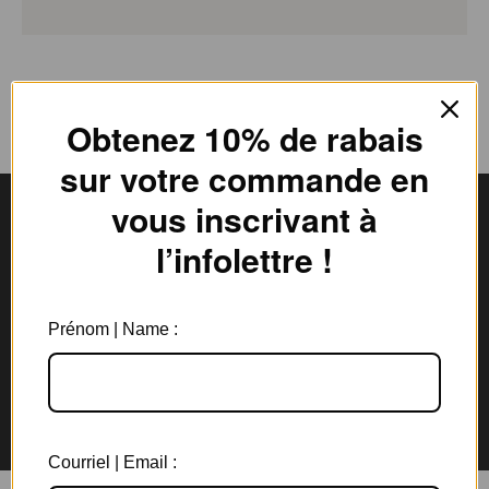
Obtenez 10% de rabais
sur votre commande en
vous inscrivant à
l’infolettre !
Livraison gratuite
Expédition en
au Canada à partir de 150$
3 jours ouvrables
Prénom | Name :
Garantie de 6 mois
Retours rapides en
sur tous les bijoux
magasin et par la poste
Courriel | Email :