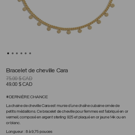
Bracelet de cheville Cara
75.00
$ CAD
Le
Le
49.00
$ CAD
prix
prix
initial
actuel
*DERNIÈRE CHANCE
était :
est :
La chaine de cheville Cara est munie d’une chaîne cubaine ornée de
75.00 $
49.00 $
petits médaillons. Ce bracelet de cheville pour femmes est fabriqué en or
CAD.
CAD.
vermeil, composé en argent sterling 925 et plaqué en or jaune 14k ou en
or blanc.
Longueur : 8 à 9,75 pouces