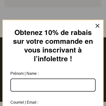
Obtenez 10% de rabais
sur votre commande en
vous inscrivant à
l’infolettre !
Livraison gratuite
Expédition en
au Canada à partir de 150$
3 jours ouvrables
Prénom | Name :
Garantie de 6 mois
Retours rapides en
sur tous les bijoux
magasin et par la poste
Courriel | Email :