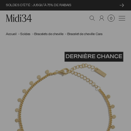
SOLDES D'ÉTÉ : JUSQU'À 75% DE RABAIS
Midi34
Navi
0
Accueil
Soldes
Bracelets de cheville
Bracelet de cheville Cara