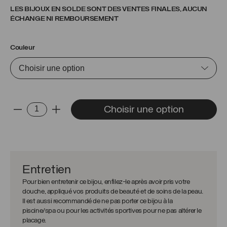
LES BIJOUX EN SOLDE SONT DES VENTES FINALES, AUCUN
ÉCHANGE NI REMBOURSEMENT
Couleur
quantité
Choisir une option
-
+
de
Bracelet
de
cheville
Cara
Entretien
Pour bien entretenir ce bijou, enfilez-le après avoir pris votre
douche, appliqué vos produits de beauté et de soins de la peau.
Il est aussi recommandé de ne pas porter ce bijou à la
piscine/spa ou pour les activités sportives pour ne pas altérer le
placage.