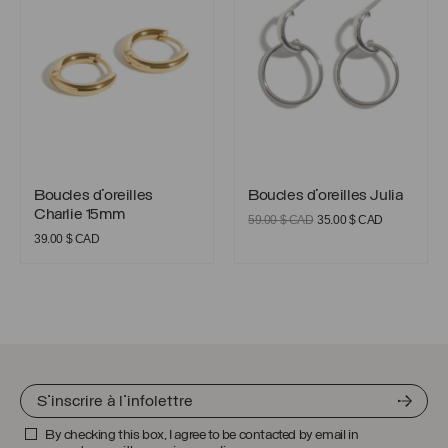
39.00 $
CAD
Boucles d’oreilles Charlie 15mm
Boucles d’oreilles Julia
Boucles d’oreilles
Boucles d’oreilles Julia
Charlie 15mm
Le
Le
59.00
$ CAD
35.00
$ CAD
prix
prix
39.00
$ CAD
initial
actuel
était :
est :
59.00 $
35.00 $
CAD.
CAD.
By checking this box, I agree to be contacted by email in