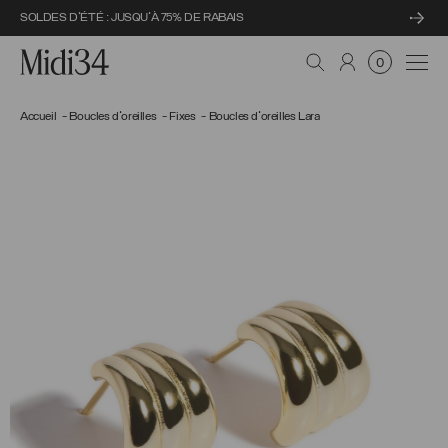
SOLDES D'ÉTÉ : JUSQU'À 75% DE RABAIS
Midi34
Navi
0
Accueil
Boucles d'oreilles
Fixes
Boucles d'oreilles Lara