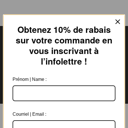
Obtenez 10% de rabais
sur votre commande en
vous inscrivant à
Livraison gratuite
Expédition en
l’infolettre !
au Canada à partir de 150$
3 jours ouvrables
Prénom | Name :
Garantie de 6 mois
Retours rapides en
sur tous les bijoux
magasin et par la poste
Courriel | Email :