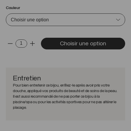
Couleur
quantité
Choisir une option
-
+
de
Boucles
d'oreilles
Lara
Entretien
Pour bien entretenir ce bijou, enfilez-le après avoir pris votre
douche, appliqué vos produits de beauté et de soins de la peau.
Il est aussi recommandé de ne pas porter ce bijou à la
piscine/spa ou pour les activités sportives pour ne pas altérer le
placage.