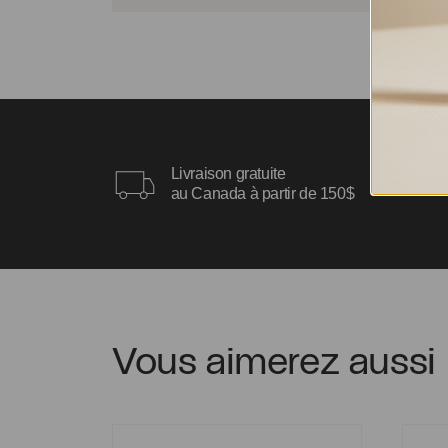
Livraison gratuite
au Canada à partir de 150$
Vous aimerez aussi
Ear cuff Maripier
Boucle