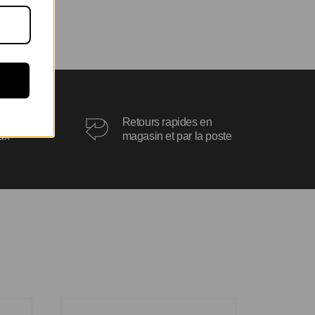
ois
Retours rapides en
oux
magasin et par la poste
Boucles d’oreilles Abby 3mm