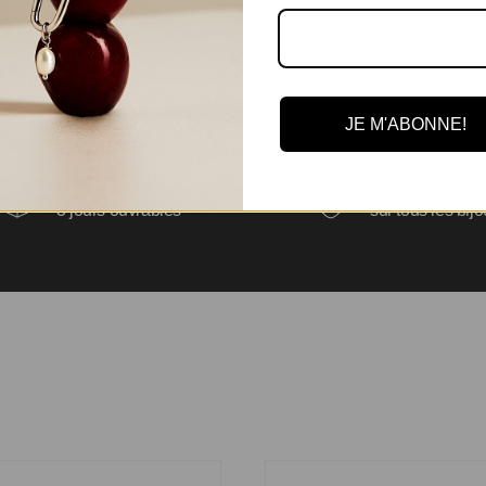
JE M'ABONNE!
Expédition en
Garantie de 6 m
3 jours ouvrables
sur tous les bij
s d’oreilles Charlie 15mm
Boucles d’oreilles Sophia