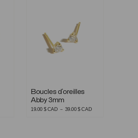
Boucles d’oreilles Abby 3mm
Boucles d’oreilles
Abby 3mm
Plage
19.00
$ CAD
39.00
$ CAD
–
de
prix :
19.00 $
CAD