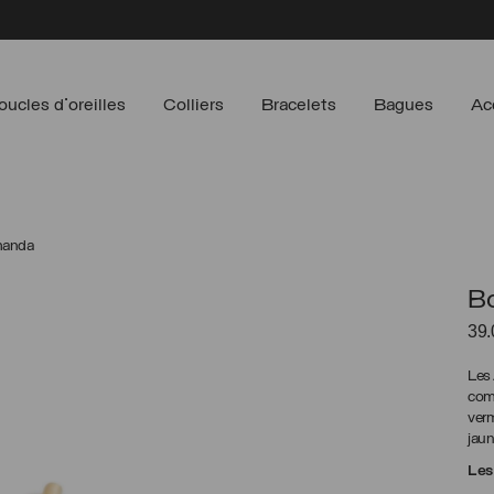
oucles d'oreilles
Colliers
Bracelets
Bagues
Ac
Amanda
Bo
39
Les 
comp
verm
jaun
Les