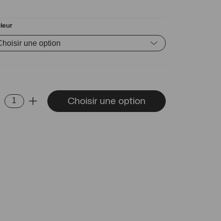
leur
ntité
Choisir une option
-
+
cles
eilles
anda