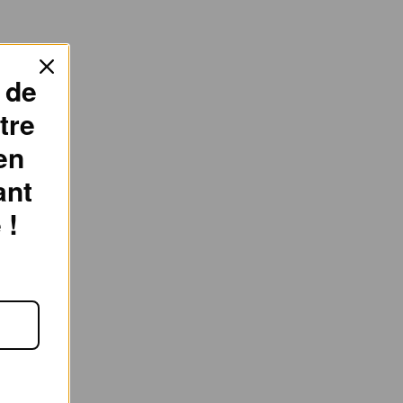
 de
tre
en
ant
 !