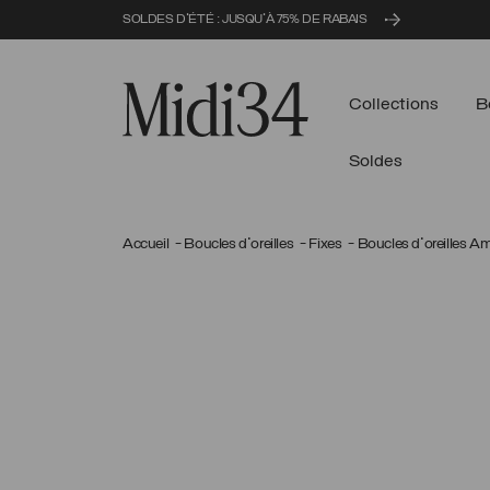
SOLDES D'ÉTÉ : JUSQU'À 75% DE RABAIS
Midi34
Collections
B
Soldes
Accueil
Boucles d'oreilles
Fixes
Boucles d'oreilles 