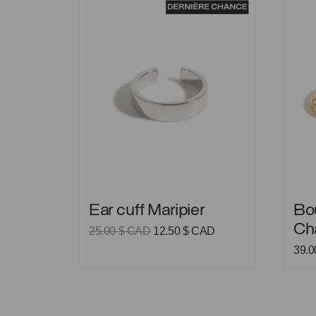
Ear cuff Maripier
Boucle
Ear cuff Maripier
Bou
Ch
Le
Le
25.00
$ CAD
12.50
$ CAD
prix
prix
39.
initial
actuel
était :
est :
25.00 $
12.50 $
CAD.
CAD.