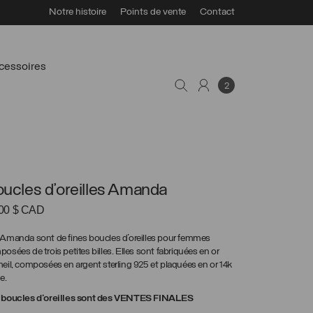
Notre histoire
Points de vente
Contact
cessoires
2
ucles d’oreilles Amanda
.00
$ CAD
Amanda sont de fines boucles d’oreilles pour femmes
osées de trois petites billes. Elles sont fabriquées en or
eil, composées en argent sterling 925 et plaquées en or 14k
e.
 boucles d’oreilles sont des VENTES FINALES