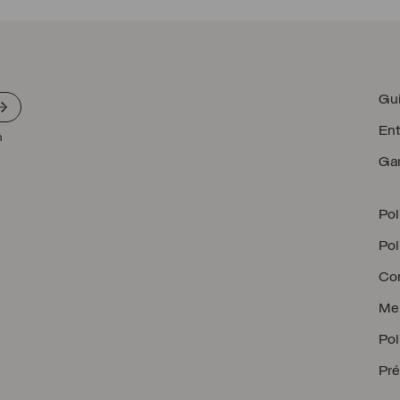
Gui
Ent
n
Gar
Pol
Pol
Con
Men
Pol
Pré