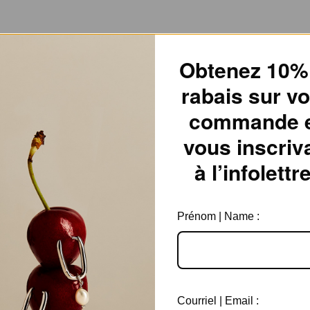
Obtenez 10%
rabais sur vo
commande 
vous inscriv
à l’infolettre
Prénom | Name :
ir ce bijou, enfilez le après avoir
e, appliqué vos produits de
s de la peau. Il est aussi
 pas porter ce bijou à la
ur les activités sportives afin de
 placage.
Courriel | Email :