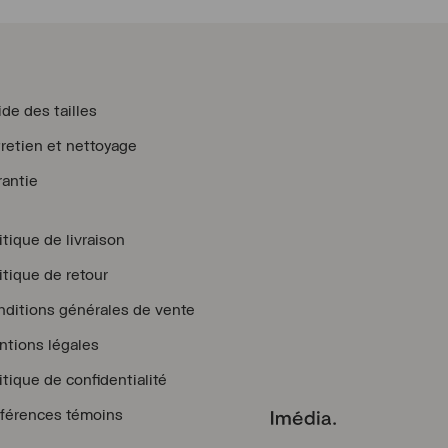
à
39.00 $
CAD
de des tailles
retien et nettoyage
antie
itique de livraison
itique de retour
ditions générales de vente
tions légales
itique de confidentialité
férences témoins