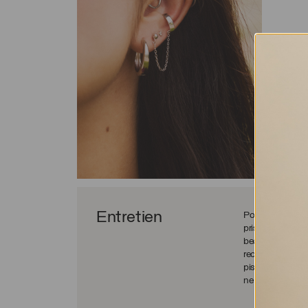
Entretien
Pour bien entreten
pris votre douch
beauté et de soin
recommandé de ne
piscine/spa ou po
ne pas altérer le