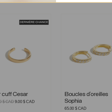
ff Cesar
Boucles d’oreilles Sophia
ff Cesar
Boucles d’oreilles Sophia
 cuff Cesar
Boucles d’oreilles
Sophia
Le
Le
00
$ CAD
9.00
$ CAD
prix
prix
65.00
$ CAD
initial
actuel