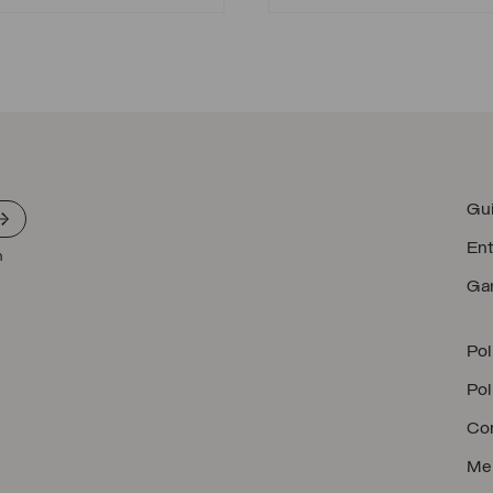
était :
est :
19.00 $
9.00 $
CAD.
CAD.
Gui
Ent
n
Gar
Pol
Pol
Con
Men