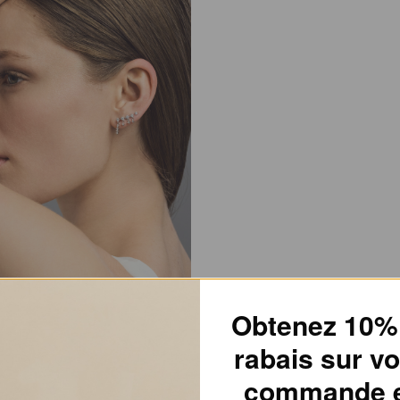
Obtenez 10%
rabais sur vo
ir ce bijou, enfilez-le après avoir
e, appliqué vos produits de
commande 
s de la peau. Il est aussi