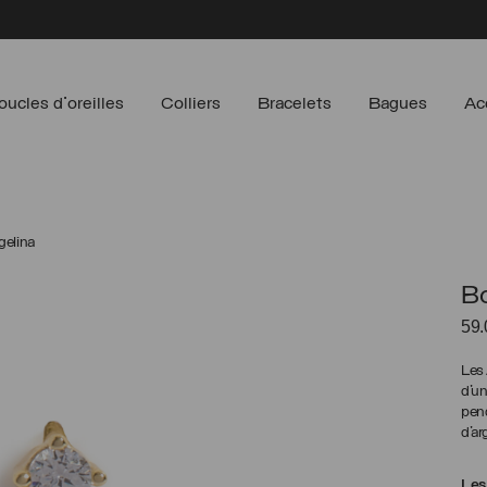
oucles d'oreilles
Colliers
Bracelets
Bagues
Ac
gelina
Bo
59
Les 
d’un
pend
d’ar
Les