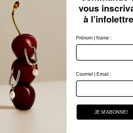
 pas porter ce bijou à la
vous inscriv
 les activités sportives ou tâches
e pas altérer le placage.
à l’infolettre
Prénom | Name :
Courriel | Email :
Expédition en
Garantie de 6 m
3 jours ouvrables
sur tous les bij
JE M'ABONNE!