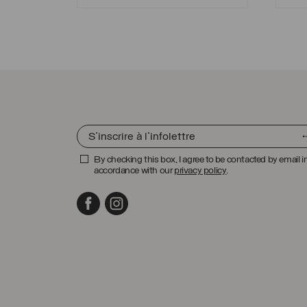
prix
prix
initial
actuel
était :
est :
29.00 $
15.00 $
CAD.
CAD.
By checking this box, I agree to be contacted by email i
accordance with our
privacy policy
.
Facebook
Instagram