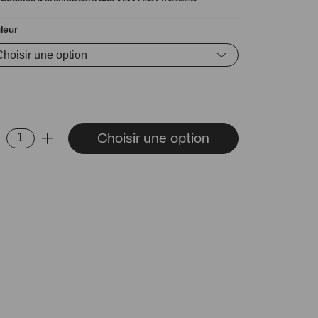
leur
ntité
Choisir une option
-
+
cles
eilles
elina