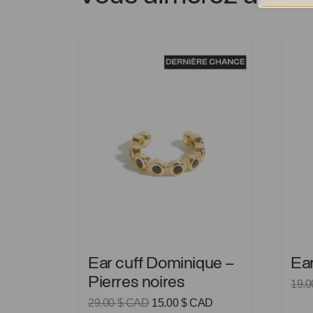
Ear cuff Dominique – Pierres noires
Ear cu
Ear cuff Dominique – Pierres noires
Ear cu
Ear cuff Dominique –
Ear
Pierres noires
19.
Le
Le
29.00
$ CAD
15.00
$ CAD