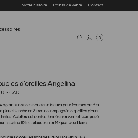
Notre histoire
Points de vente
Contact
cessoires
0
ucles d’oreilles Angelina
.00
$ CAD
Angelina sont des boucles d’oreilles pour femmes ornées
e pierre blanche de 3 mm accompagnée de petites pierres
antes. Ce bijou est confectionné en or vermeil, composé
gent sterling 925 et plaqué en or 14k jaune ou blanc.
 boucles d’oreilles sont des VENTES FINALES