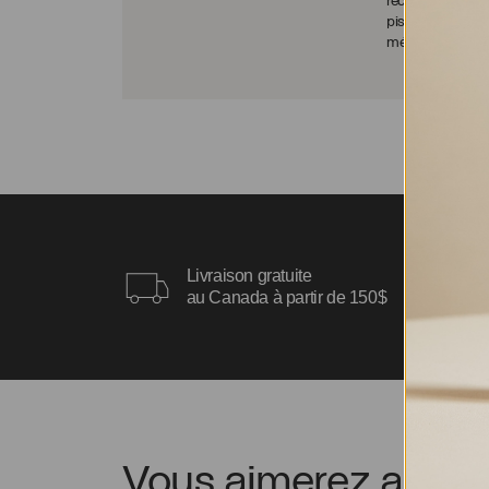
recommandé de ne
piscine/spa, pour
ménagères pour n
Livraison gratuite
au Canada à partir de 150$
Vous aimerez aussi