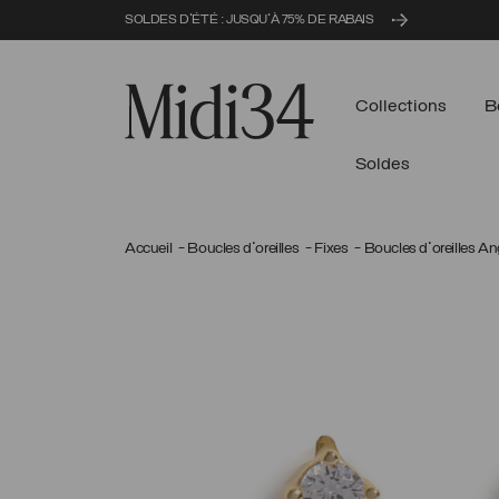
SOLDES D'ÉTÉ : JUSQU'À 75% DE RABAIS
Midi34
Collections
B
Soldes
Accueil
Boucles d'oreilles
Fixes
Boucles d'oreilles An