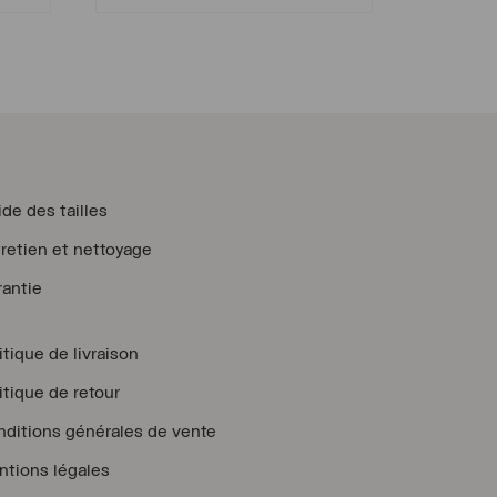
prix
prix
initial
actuel
était :
est :
49.00 $
39.00 $
CAD.
CAD.
de des tailles
retien et nettoyage
antie
itique de livraison
itique de retour
ditions générales de vente
tions légales