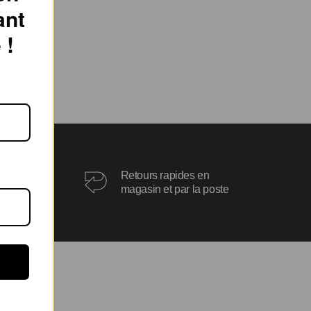
ant
 !
ois
Retours rapides en
oux
magasin et par la poste