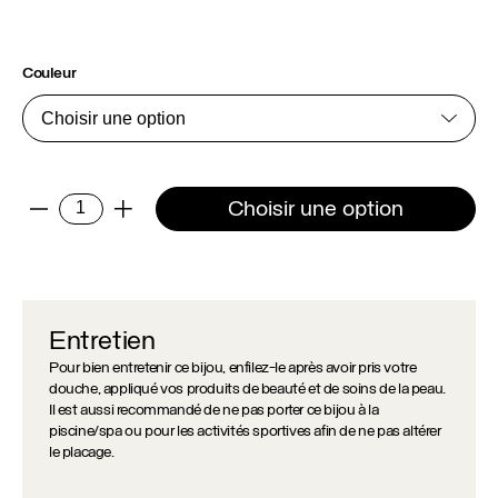
Couleur
quantité
Choisir une option
-
+
de
Fermoir
papillon
-
Enfants
Entretien
Pour bien entretenir ce bijou, enfilez-le après avoir pris votre
douche, appliqué vos produits de beauté et de soins de la peau.
Il est aussi recommandé de ne pas porter ce bijou à la
piscine/spa ou pour les activités sportives afin de ne pas altérer
le placage.