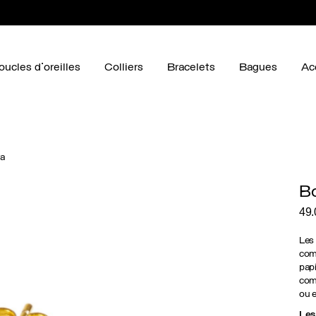
oucles d'oreilles
Colliers
Bracelets
Bagues
Ac
ya
Bo
49
Les 
comp
papi
comp
ou e
Les