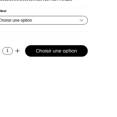
leur
ntité
Choisir une option
-
+
cles
eilles
a