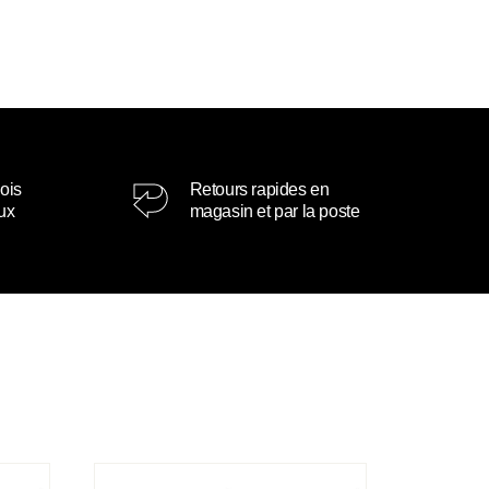
ois
Retours rapides en
oux
magasin et par la poste
Boucles d’oreilles Stella