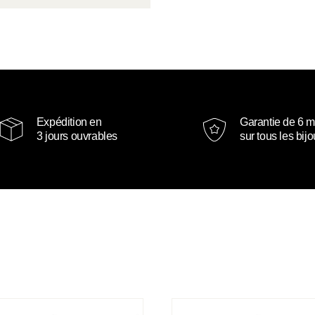
Expédition en
Garantie de 6 m
3 jours ouvrables
sur tous les bij
s d’oreilles Jade
Boucles d’oreilles Annabelle