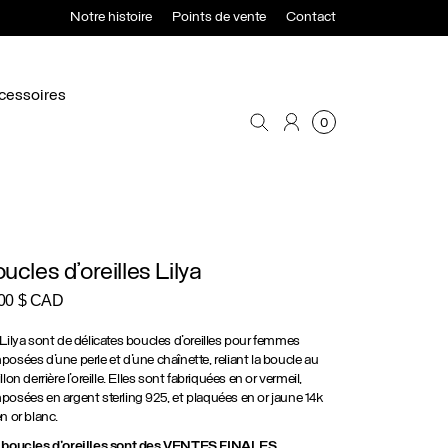
Notre histoire
Points de vente
Contact
cessoires
0
ucles d’oreilles Lilya
.00
$ CAD
Lilya sont de délicates boucles d’oreilles pour femmes
osées d’une perle et d’une chaînette, reliant la boucle au
llon derrière l’oreille. Elles sont fabriquées en or vermeil,
osées en argent sterling 925, et plaquées en or jaune 14k
n or blanc.
 boucles d’oreilles sont des VENTES FINALES