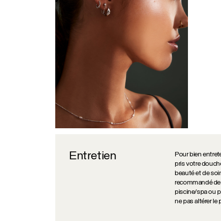
Entretien
Pour bien entreten
pris votre douch
beauté et de soin
recommandé de ne
piscine/spa ou po
ne pas altérer le