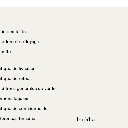
AD.
CAD.
CAD.
de des tailles
retien et nettoyage
antie
itique de livraison
itique de retour
ditions générales de vente
tions légales
itique de confidentialité
férences témoins