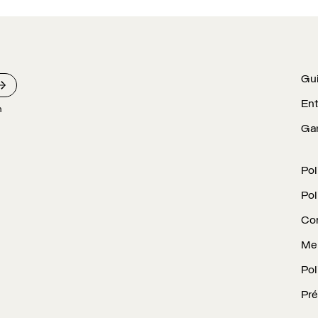
CAD.
CAD.
CAD.
C
Gui
Ent
n
Gar
Pol
Pol
Con
Men
Pol
Pré