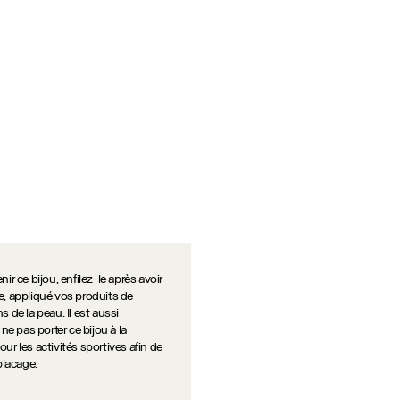
ir ce bijou, enfilez-le après avoir
e, appliqué vos produits de
s de la peau. Il est aussi
 pas porter ce bijou à la
ur les activités sportives afin de
 placage.