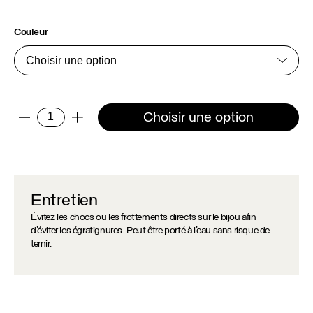
Couleur
quantité
Choisir une option
-
+
de
Ear
cuff
Cesar
Entretien
Évitez les chocs ou les frottements directs sur le bijou afin
d’éviter les égratignures. Peut être porté à l’eau sans risque de
ternir.