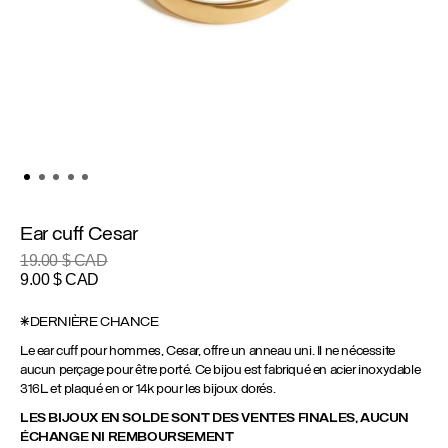
Ear cuff Cesar
19.00
$ CAD
Le
Le
9.00
$ CAD
prix
prix
initial
actuel
*DERNIÈRE CHANCE
était :
est :
Le ear cuff pour hommes, Cesar, offre un anneau uni. Il ne nécessite
19.00 $
9.00 $
aucun perçage pour être porté. Ce bijou est fabriqué en acier inoxydable
CAD.
CAD.
316L et plaqué en or 14k pour les bijoux dorés.
LES BIJOUX EN SOLDE SONT DES VENTES FINALES, AUCUN
ÉCHANGE NI REMBOURSEMENT