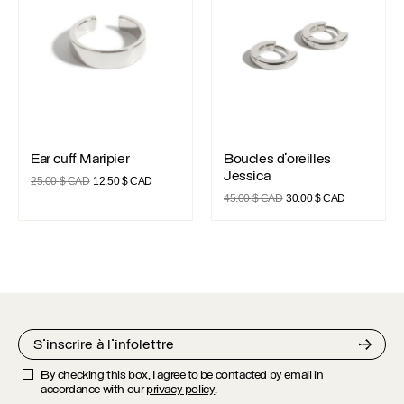
CAD
Ear cuff Maripier
Boucles d’oreilles Jessica
Ear cuff Maripier
Boucles d’oreilles
Jessica
Le
Le
25.00
$ CAD
12.50
$ CAD
prix
prix
Le
Le
45.00
$ CAD
30.00
$ CAD
initial
actuel
prix
prix
était :
est :
initial
actuel
25.00 $
12.50 $
était :
est :
CAD.
CAD.
45.00 $
30.00 $
CAD.
CAD.
By checking this box, I agree to be contacted by email in
accordance with our
privacy policy
.