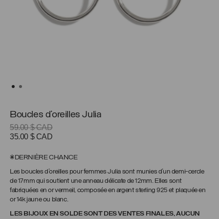
Boucles d’oreilles Julia
59.00
$ CAD
Le
Le
35.00
$ CAD
prix
prix
initial
actuel
*DERNIÈRE CHANCE
était :
est :
Les boucles d’oreilles pour femmes Julia sont munies d’un demi-cercle
59.00 $
35.00 $
de 17mm qui soutient une anneau délicate de 12mm. Elles sont
CAD.
CAD.
fabriquées en or vermeil, composée en argent sterling 925 et plaquée en
or 14k jaune ou blanc.
LES BIJOUX EN SOLDE SONT DES VENTES FINALES, AUCUN