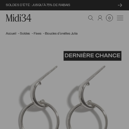
SOLDES D'ÉTÉ : JUSQU'À 75% DE RABAIS
Midi34
Navi
0
Accueil
Soldes
Fixes
Boucles d'oreilles Julia