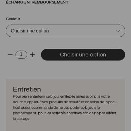
ÉCHANGE NI REMBOURSEMENT
Couleur
quantité
Choisir une option
-
+
de
Boucles
d'oreilles
Julia
Entretien
Pour bien entretenir ce bijou, enfilez-le après avoir pris votre
douche, appliqué vos produits de beauté et de soins de la peau.
Il est aussi recommandé de ne pas porter ce bijou à la
piscine/spa ou pour les activités sportives afin de ne pas altérer
le placage.