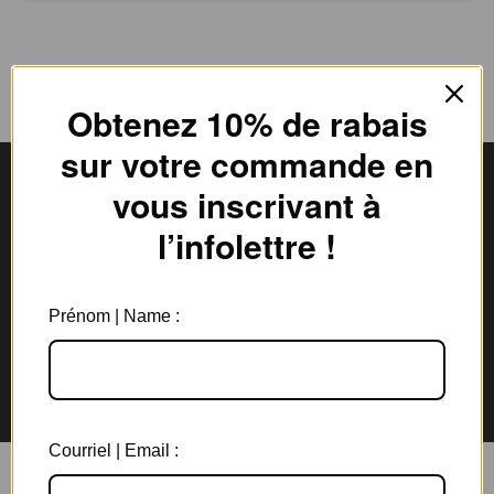
Obtenez 10% de rabais
sur votre commande en
vous inscrivant à
l’infolettre !
Livraison gratuite
Expédition en
au Canada à partir de 150$
3 jours ouvrables
Prénom | Name :
Garantie de 6 mois
Retours rapides en
sur tous les bijoux
magasin et par la poste
Courriel | Email :