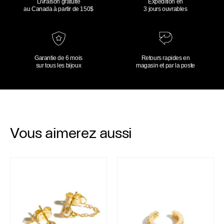
Livraison gratuite
Expédition en
au Canada à partir de 150$
3 jours ouvrables
Garantie de 6 mois
Retours rapides en
sur tous les bijoux
magasin et par la poste
Vous aimerez aussi
Boucles d’oreilles Lilya
Ear cuff Zaclivia