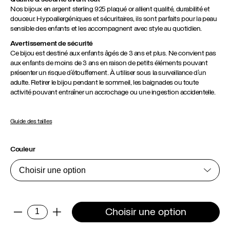
Nos bijoux en argent sterling 925 plaqué or allient qualité, durabilité et
douceur. Hypoallergéniques et sécuritaires, ils sont parfaits pour la peau
sensible des enfants et les accompagnent avec style au quotidien.
Avertissement de sécurité
Ce bijou est destiné aux enfants âgés de 3 ans et plus. Ne convient pas
aux enfants de moins de 3 ans en raison de petits éléments pouvant
présenter un risque d’étouffement. À utiliser sous la surveillance d’un
adulte. Retirer le bijou pendant le sommeil, les baignades ou toute
activité pouvant entraîner un accrochage ou une ingestion accidentelle.
Guide des tailles
Couleur
quantité
Choisir une option
-
+
de
Boucles