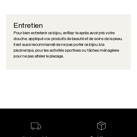
d'oreilles
Méa
Entretien
Pour bien entretenir ce bijou, enfilez-le après avoir pris votre
douche, appliqué vos produits de beauté et de soins de la peau.
Il est aussi recommandé de ne pas porter ce bijou à la
piscine/spa, pour les activités sportives ou tâches ménagères
pour ne pas altérer le placage.