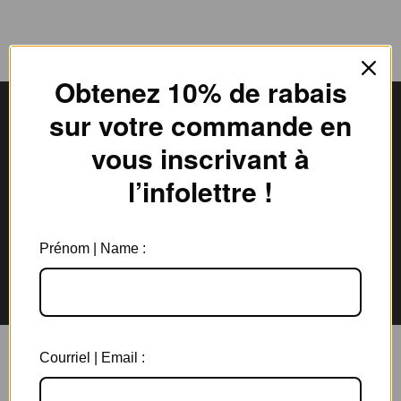
Obtenez 10% de rabais
sur votre commande en
vous inscrivant à
Livraison gratuite
Expédition en
l’infolettre !
au Canada à partir de 150$
3 jours ouvrables
Prénom | Name :
Garantie de 6 mois
Retours rapides en
sur tous les bijoux
magasin et par la poste
Courriel | Email :