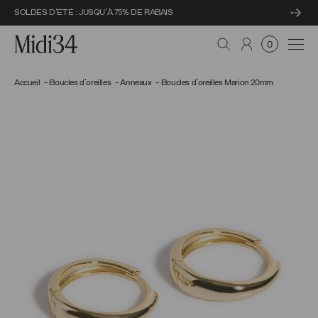
SOLDES D'ÉTÉ : JUSQU'À 75% DE RABAIS
Midi34
Navi
0
Accueil
Boucles d'oreilles
Anneaux
Boucles d'oreilles Marion 20mm