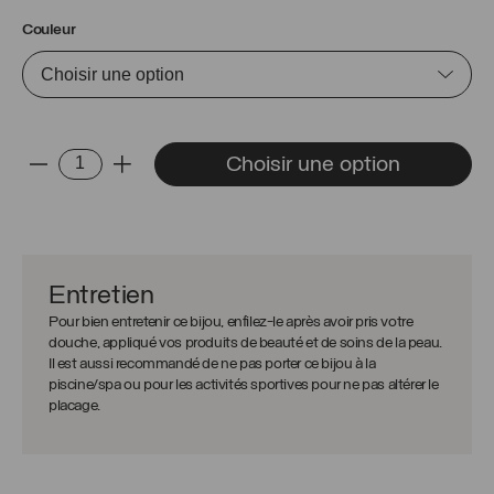
Couleur
quantité
Choisir une option
-
+
de
Boucles
d'oreilles
Marion
20mm
Entretien
Pour bien entretenir ce bijou, enfilez-le après avoir pris votre
douche, appliqué vos produits de beauté et de soins de la peau.
Il est aussi recommandé de ne pas porter ce bijou à la
piscine/spa ou pour les activités sportives pour ne pas altérer le
placage.