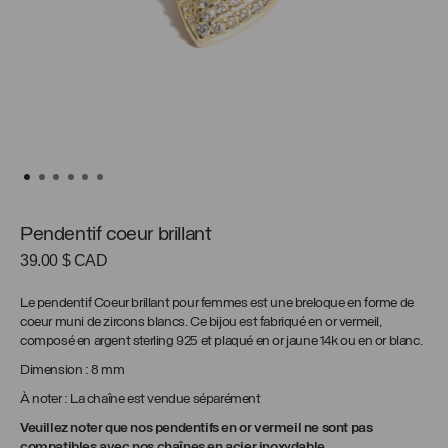
Pendentif coeur brillant
39.00
$ CAD
Le pendentif Coeur brillant pour femmes est une breloque en forme de
coeur muni de zircons blancs. Ce bijou est fabriqué en or vermeil,
composé en argent sterling 925 et plaqué en or jaune 14k ou en or blanc.
Dimension : 8 mm
À noter : La chaîne est vendue séparément
Veuillez noter que nos pendentifs en or vermeil ne sont pas
compatibles avec nos chaînes en acier inoxydable.