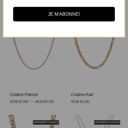
Vous aimerez aussi
JE M'ABONNE!
Chaîne Patrick
Chaîne Karl
Chaîne Patrick
Chaîne Karl
Chaîne Patrick
Chaîne Karl
Plage
–
35.00
$ CAD
45.00
$ CAD
45.00
$ CAD
de
prix :
Chaîne Robert
Colliers Rose-Aimée
35.00 $
CAD