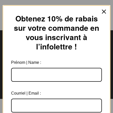
Obtenez 10% de rabais
sur votre commande en
vous inscrivant à
l’infolettre !
Livraison gratuite
Expédition en
au Canada à partir de 150$
3 jours ouvrables
Prénom | Name :
Garantie de 6 mois
Retours rapides en
sur tous les bijoux
magasin et par la poste
Courriel | Email :