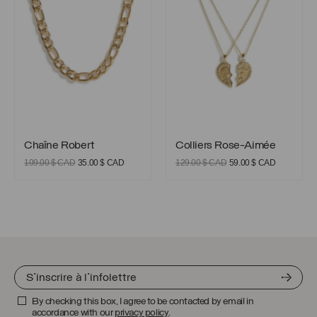
à
45.00 $
CAD
Chaîne Robert
Colliers Rose-Aimée
Chaîne Robert
Colliers Rose-Aimée
Le
Le
Le
Le
109.00
$ CAD
35.00
$ CAD
129.00
$ CAD
59.00
$ CAD
prix
prix
prix
prix
initial
actuel
initial
actuel
était :
est :
était :
est :
109.00 $
35.00 $
129.00 $
59.00 $
CAD.
CAD.
CAD.
CAD.
By checking this box, I agree to be contacted by email in
accordance with our
privacy policy
.