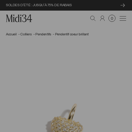
SOLDES D'ÉTÉ : JUSQU'À 75% DE RABAIS
Midi34
Navi
0
Accueil
Colliers
Pendentifs
Pendentif coeur brillant