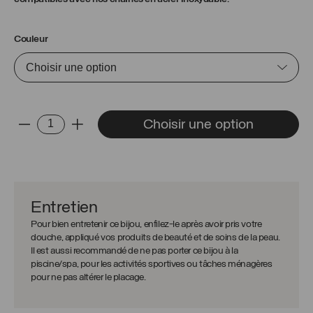
Couleur
quantité
Choisir une option
-
+
de
Pendentif
coeur
brillant
Entretien
Pour bien entretenir ce bijou, enfilez-le après avoir pris votre
douche, appliqué vos produits de beauté et de soins de la peau.
Il est aussi recommandé de ne pas porter ce bijou à la
piscine/spa, pour les activités sportives ou tâches ménagères
pour ne pas altérer le placage.