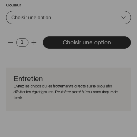
Couleur
quantité
Choisir une option
-
+
de
Chaîne
Brad
Perle
Entretien
Évitez les chocs ou les frottements directs sur le bijou afin
d’éviter les égratignures. Peut être porté à l’eau sans risque de
ternir.