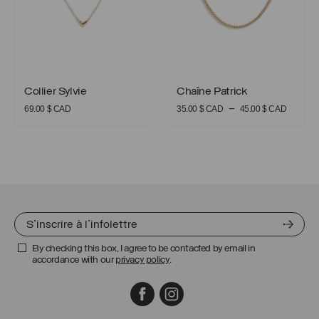
Collier Sylvie
Chaîne Patrick
Collier Sylvie
Chaîne Patrick
Plage
–
69.00
$ CAD
35.00
$ CAD
45.00
$ CAD
de
prix :
35.00 
CAD
à
45.00 
CAD
By checking this box, I agree to be contacted by email in
accordance with our
privacy policy
.
Facebook
Instagram