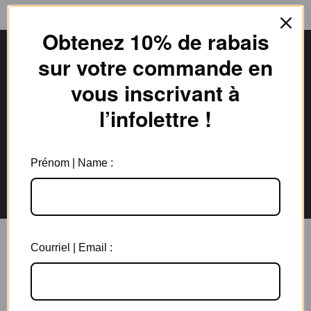
Obtenez 10% de rabais
sur votre commande en
vous inscrivant à
Livraison gratuite
Expédition en
au Canada à partir de 150$
3 jours ouvrables
l’infolettre !
Prénom | Name :
Garantie de 6 mois
Retours rapides en
sur tous les bijoux
magasin et par la poste
Courriel | Email :
Vous aimerez aussi