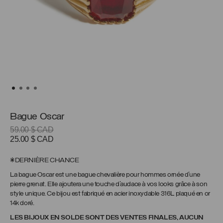
Bague Oscar
59.00
$ CAD
Le
Le
25.00
$ CAD
prix
prix
initial
actuel
*DERNIÈRE CHANCE
était :
est :
La bague Oscar est une bague chevalière pour hommes ornée d’une
59.00 $
25.00 $
pierre grenat. Elle ajoutera une touche d’audace à vos looks grâce à son
CAD.
CAD.
style unique. Ce bijou est fabriqué en acier inoxydable 316L plaqué en or
14k doré.
LES BIJOUX EN SOLDE SONT DES VENTES FINALES, AUCUN