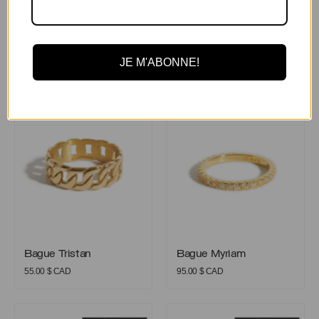
Vous aimerez aussi
JE M'ABONNE!
Bague Tristan
Bague Myriam
Bague Tristan
Bague Myriam
Bague Tristan
Bague Myriam
55.00
$ CAD
95.00
$ CAD
Bague Hélène
Bague Penelope