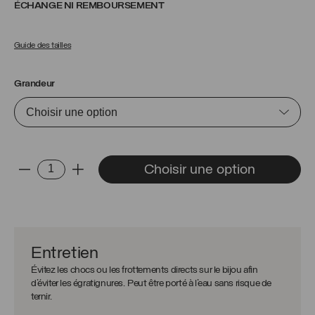
ÉCHANGE NI REMBOURSEMENT
Guide des tailles
Grandeur
quantité
Choisir une option
-
+
de
Bague
Oscar
Entretien
Évitez les chocs ou les frottements directs sur le bijou afin
d’éviter les égratignures. Peut être porté à l’eau sans risque de
ternir.