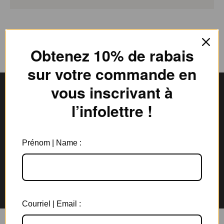
Obtenez 10% de rabais
sur votre commande en
vous inscrivant à
l’infolettre !
Livraison gratuite
Expédition en
au Canada à partir de 150$
3 jours ouvrables
Prénom | Name :
Garantie de 6 mois
Retours rapides en
sur tous les bijoux
magasin et par la poste
Courriel | Email :