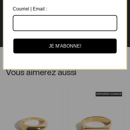
au Canada à partir de 150$
3 jours ouvrables
Courriel | Email :
Garantie de 6 mois
Retours rapides en
sur tous les bijoux
magasin et par la poste
JE M'ABONNE!
Vous aimerez aussi
Bague Rachel
Bague Nancy