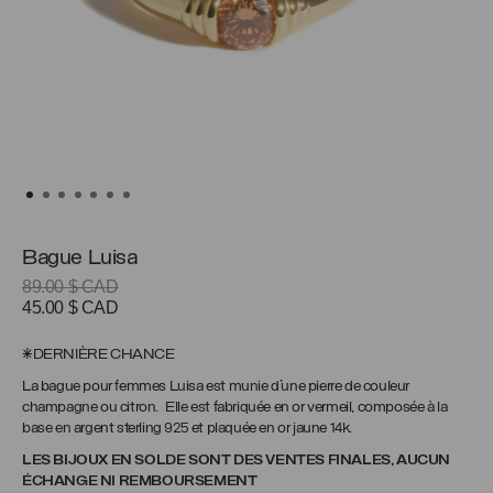
Bague Luisa
89.00
$ CAD
Le
Le
45.00
$ CAD
prix
prix
initial
actuel
*DERNIÈRE CHANCE
était :
est :
La bague pour femmes Luisa est munie d’une pierre de couleur
89.00 $
45.00 $
champagne ou citron. Elle est fabriquée en or vermeil, composée à la
CAD.
CAD.
base en argent sterling 925 et plaquée en or jaune 14k.
LES BIJOUX EN SOLDE SONT DES VENTES FINALES, AUCUN
ÉCHANGE NI REMBOURSEMENT