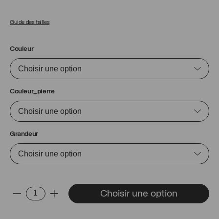
Guide des tailles
Couleur
Couleur_pierre
Grandeur
quantité
Choisir une option
-
+
de
Bague
Luisa