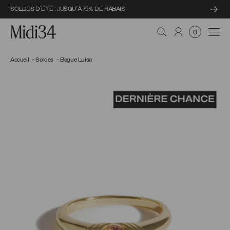
SOLDES D'ÉTÉ : JUSQU'À 75% DE RABAIS
Midi34
Navi
0
Accueil
Soldes
Bague Luisa