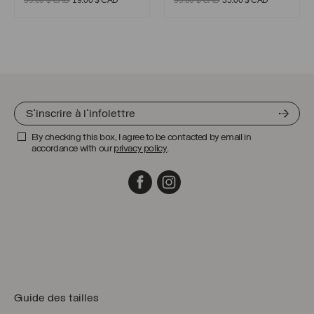
prix
prix
prix
prix
initial
actuel
initial
actuel
était :
est :
était :
est :
59.00 $
19.00 $
59.00 $
35.00 $
CAD.
CAD.
CAD.
CAD.
By checking this box, I agree to be contacted by email in
accordance with our
privacy policy
.
Facebook
Instagram
Guide des tailles