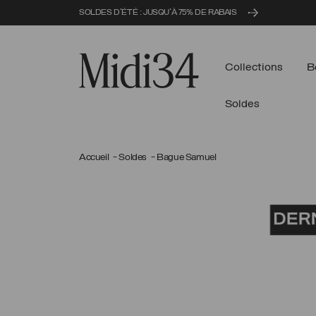
SOLDES D'ÉTÉ : JUSQU'À 75% DE RABAIS
Midi34
Collections
B
Soldes
Accueil
Soldes
Bague Samuel