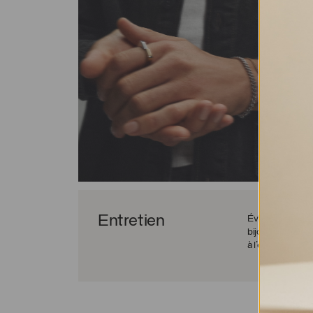
Entretien
Évitez les chocs 
bijou afin d’évite
à l’eau sans risqu