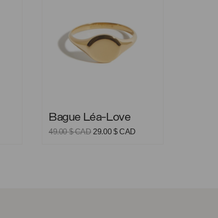
Bague Léa-Love
Bague Léa-Love
Le
Le
49.00
$ CAD
29.00
$ CAD
prix
prix
initial
actuel
était :
est :
49.00 $
29.00 $
CAD.
CAD.