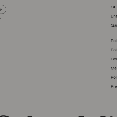
Gui
Ent
n
Gar
Pol
Pol
Con
Men
Pol
Pré