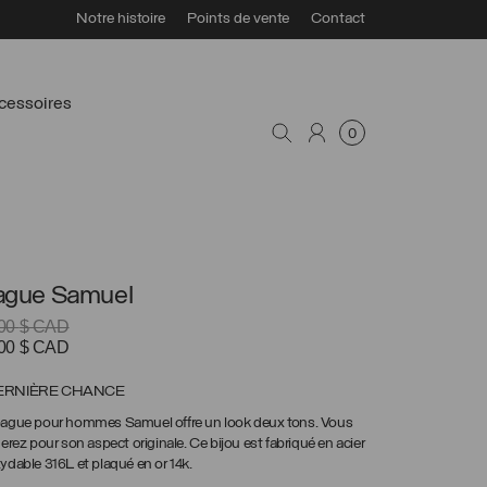
Notre histoire
Points de vente
Contact
cessoires
0
ague Samuel
.00
$ CAD
Le
.00
$ CAD
prix
ial
actuel
ERNIÈRE CHANCE
t :
est :
bague pour hommes Samuel offre un look deux tons. Vous
00 $
39.00 $
merez pour son aspect originale. Ce bijou est fabriqué en acier
D.
CAD.
ydable 316L et plaqué en or 14k.