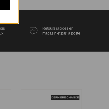
ois
Retours rapides en
oux
magasin et par la poste
Bague Léa-Love