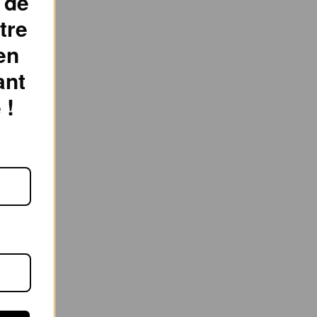
 de
tre
en
ant
 !