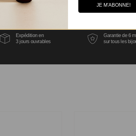
JE M'ABONNE!
Expédition en
Garantie de 6 m
3 jours ouvrables
sur tous les bij
 Rachel
Bague Myriam