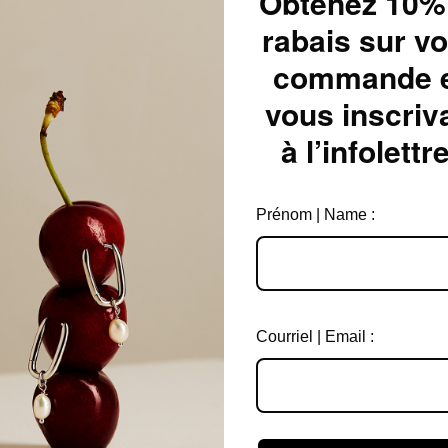
Obtenez 10%
rabais sur vo
commande 
vous inscriv
à l’infolettre
Prénom | Name :
ou les frottements directs sur le
r les égratignures. Peut être porté
Courriel | Email :
e de ternir.