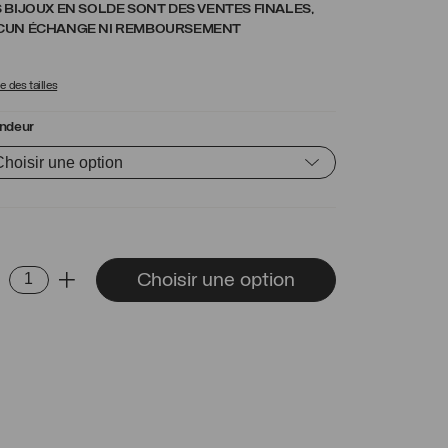
 BIJOUX EN SOLDE SONT DES VENTES FINALES,
CUN ÉCHANGE NI REMBOURSEMENT
 des tailles
ndeur
ntité
Choisir une option
-
+
gue
muel