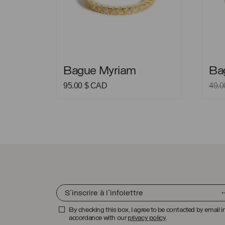
Bague Myriam
Bague 
Bague Myriam
Ba
95.00
$ CAD
49.
By checking this box, I agree to be contacted by email i
accordance with our
privacy policy
.