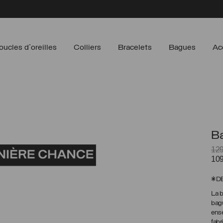
oucles d'oreilles
Colliers
Bracelets
Bagues
Ac
Ba
12
Le
10
prix
init
*D
étai
La 
129
bagu
CA
ense
fabr