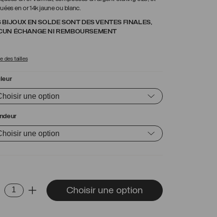
uées en or 14k jaune ou blanc.
 BIJOUX EN SOLDE SONT DES VENTES FINALES,
CUN ÉCHANGE NI REMBOURSEMENT
 des tailles
leur
ndeur
ntité
Choisir une option
-
+
gue
hilde