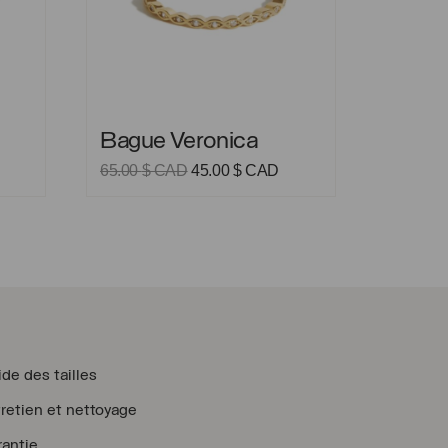
Bague Veronica
Bague Veronica
e
Le
Le
65.00
$ CAD
45.00
$ CAD
rix
prix
prix
ctuel
initial
actuel
t :
était :
est :
9.00 $
65.00 $
45.00 $
AD.
CAD.
CAD.
de des tailles
retien et nettoyage
antie