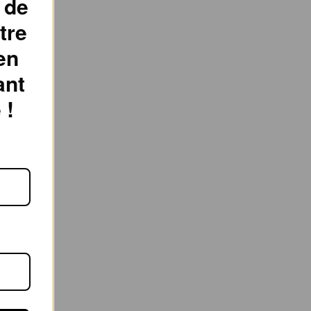
 de
tre
en
ant
 !