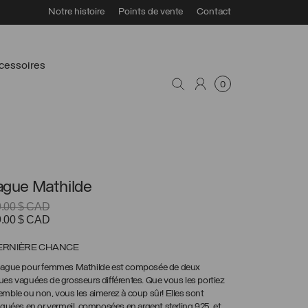
Notre histoire
Points de vente
Contact
cessoires
0
gue Mathilde
9.00
$ CAD
Le
9.00
$ CAD
prix
ial
actuel
ERNIÈRE CHANCE
t :
est :
bague pour femmes Mathilde est composée de deux
.00 $
109.00 $
es vaguées de grosseurs différentes. Que vous les portiez
D.
CAD.
mble ou non, vous les aimerez à coup sûr! Elles sont
iquées en or vermeil, composées en argent sterling 925, et