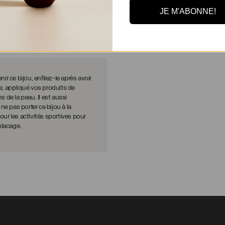
JE M'ABONNE!
ir ce bijou, enfilez-le après avoir
e, appliqué vos produits de
s de la peau. Il est aussi
 pas porter ce bijou à la
ur les activités sportives pour
 placage.