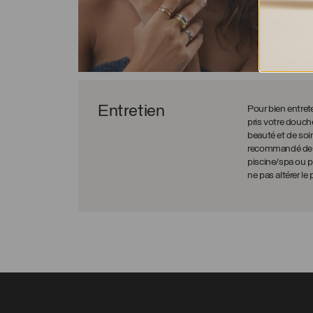
Entretien
Pour bien entreten
pris votre douch
beauté et de soin
recommandé de ne
piscine/spa ou po
ne pas altérer le