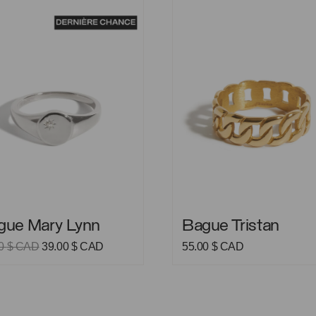
Mary Lynn
Bague Tristan
Mary Lynn
Bague Tristan
gue Mary Lynn
Bague Tristan
Le
Le
00
$ CAD
39.00
$ CAD
55.00
$ CAD
prix
prix
initial
actuel
était :
est :
79.00 $
39.00 $
CAD.
CAD.