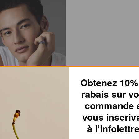
Obtenez 10%
rabais sur vo
commande 
vous inscriv
ou les frottements directs sur le
à l’infolettre
r les égratignures. Peut être porté
e de ternir.