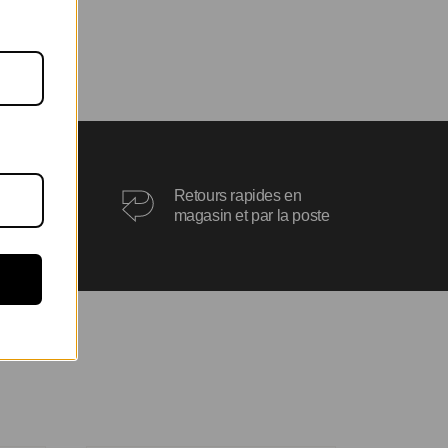
ois
Retours rapides en
oux
magasin et par la poste