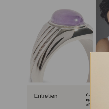
Entretien
Évitez les chocs 
bijou afin d’évite
à l’eau sans risqu