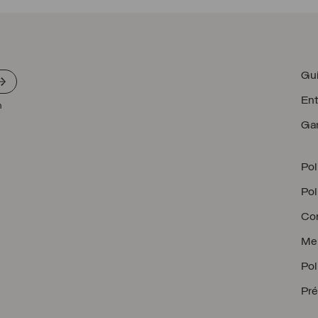
Gui
Ent
n
Gar
Pol
Pol
Con
Men
Pol
Pré