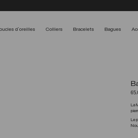
oucles d'oreilles
Colliers
Bracelets
Bagues
Ac
Ba
65
La 
pier
Le p
Nous