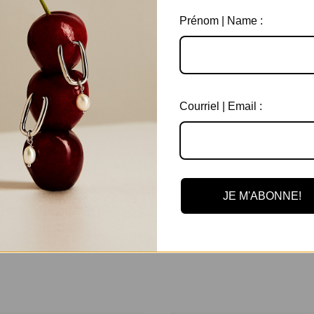
Prénom | Name :
Courriel | Email :
Expédition en
Garantie de 6 m
3 jours ouvrables
sur tous les bij
JE M'ABONNE!