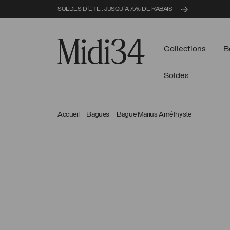
SOLDES D'ÉTÉ : JUSQU'À 75% DE RABAIS
Midi34
Collections
B
Soldes
Accueil
Bagues
Bague Marius Améthyste