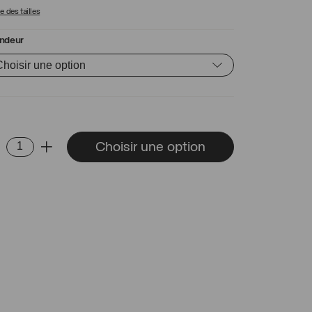
 des tailles
ndeur
ntité
Choisir une option
-
+
gue
ius
thyste