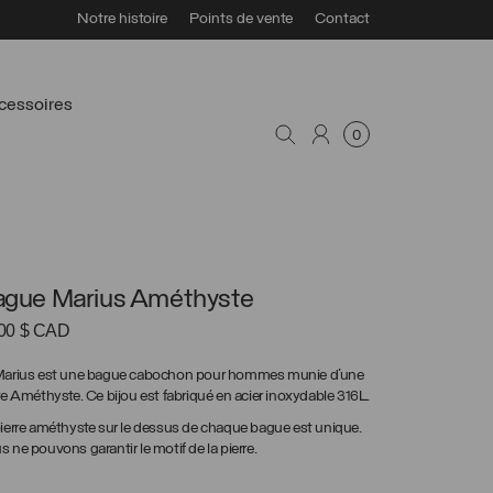
Notre histoire
Points de vente
Contact
cessoires
0
gue Marius Améthyste
.00
$ CAD
Marius est une bague cabochon pour hommes munie d’une
re Améthyste. Ce bijou est fabriqué en acier inoxydable 316L.
ierre améthyste sur le dessus de chaque bague est unique.
 ne pouvons garantir le motif de la pierre.