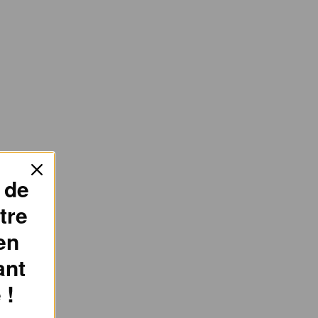
 de
tre
en
ant
 !