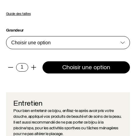
Guide des tailles
Grandeur
quantité
Choisir une option
-
+
de
Bague
Karla
Entretien
Pour bien entretenir ce bijou, enfilez-le après avoir pris votre
douche, appliqué vos produits de beauté et de soins de la peau.
Il est aussi recommandé de ne pas porter ce bijou à la
piscine/spa, pour les activités sportives ou tâches ménagères
pour ne pas altérer le placage.