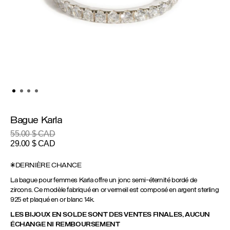
Bague Karla
55.00
$ CAD
Le
Le
29.00
$ CAD
prix
prix
initial
actuel
*DERNIÈRE CHANCE
était :
est :
La bague pour femmes Karla offre un jonc semi-éternité bordé de
55.00 $
29.00 $
zircons. Ce modèle fabriqué en or vermeil est composé en argent sterling
CAD.
CAD.
925 et plaqué en or blanc 14k.
LES BIJOUX EN SOLDE SONT DES VENTES FINALES, AUCUN
ÉCHANGE NI REMBOURSEMENT