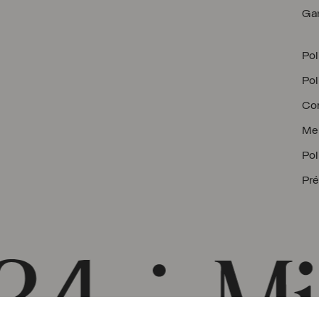
Gar
Pol
Pol
Con
Men
Pol
Pré