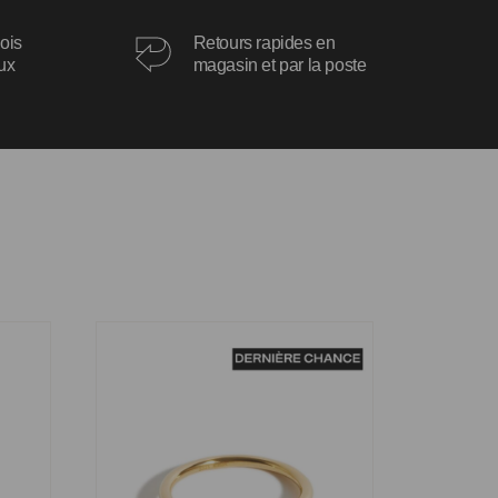
ois
Retours rapides en
oux
magasin et par la poste
Bague Pamela