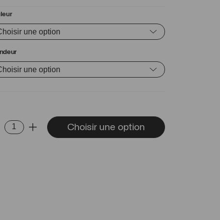
leur
ndeur
ntité
Choisir une option
-
+
gue
an
nc