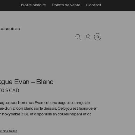
Notre histoire
Points de vente
Contact
cessoires
0
gue Evan – Blanc
.00
$ CAD
bague pour hommes Evan est une bague rectangulaire
e d’un zircon blanc sur le dessus. Ce bijou est fabriqué en
r inoxydable 316L et disponible en couleur argent et or.
 des tailles