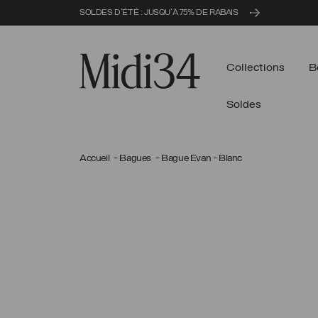
SOLDES D'ÉTÉ : JUSQU'À 75% DE RABAIS
Midi34
Collections
B
Soldes
Accueil
Bagues
Bague Evan - Blanc