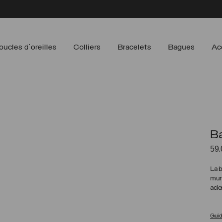
oucles d'oreilles
Colliers
Bracelets
Bagues
Ac
Ba
59
La 
muni
acie
Guide