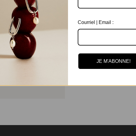
Courriel | Email :
JE M'ABONNE!
ou les frottements directs sur le
r les égratignures. Peut être porté
e de ternir.