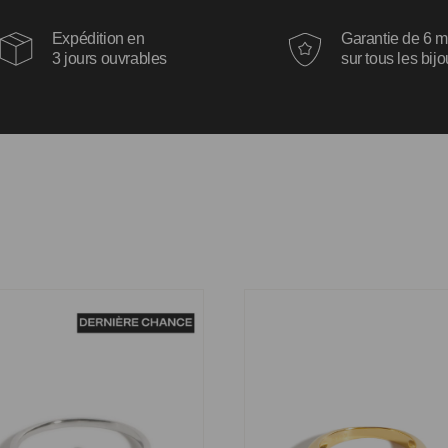
Expédition en
Garantie de 6 m
3 jours ouvrables
sur tous les bij
 Penelope
Bague Rachel