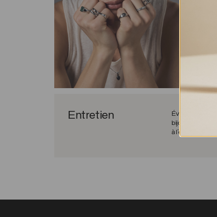
Entretien
Évitez les chocs 
bijou afin d’évite
à l’eau sans risqu