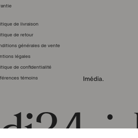
antie
itique de livraison
itique de retour
ditions générales de vente
tions légales
itique de confidentialité
férences témoins