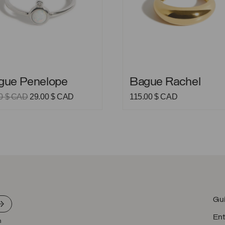
 Penelope
Bague Rachel
gue Penelope
Bague Rachel
Le
Le
00
$ CAD
29.00
$ CAD
115.00
$ CAD
prix
prix
initial
actuel
était :
est :
49.00 $
29.00 $
CAD.
CAD.
Gui
Ent
n