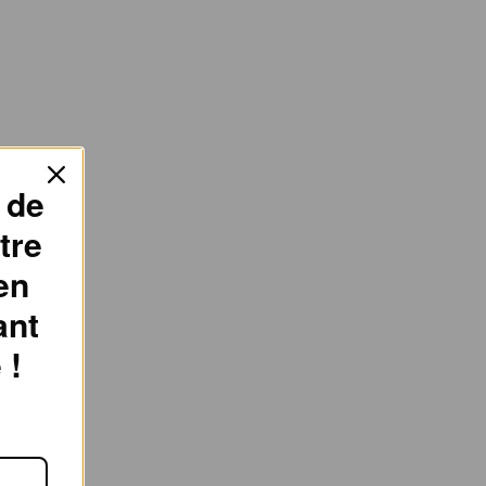
 de
tre
en
ant
 !