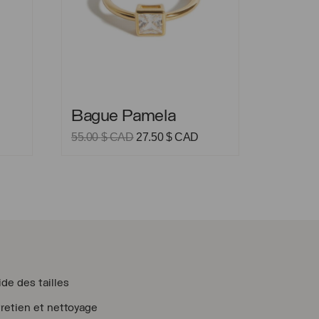
Bague Pamela
Bague Pamela
Le
Le
55.00
$ CAD
27.50
$ CAD
prix
prix
initial
actuel
était :
est :
55.00 $
27.50 $
CAD.
CAD.
de des tailles
retien et nettoyage