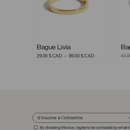
Bague Livia
Bague
Bague Livia
Ba
Plage
29.00
$ CAD
89.00
$ CAD
49.
–
de
prix :
29.00 $
CAD
à
89.00 $
CAD
By checking this box, I agree to be contacted by email i