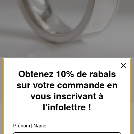
Accueil
Soldes
Obtenez 10% de rabais
sur votre commande en
Soldes
(145)
vous inscrivant à
l’infolettre !
Filtres
Trier par
Prénom | Name :
Collier Céline