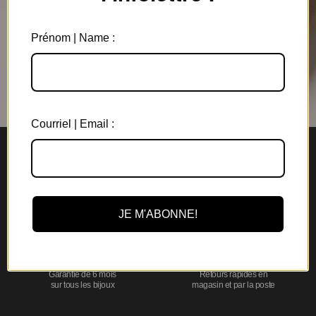
Prénom | Name :
Courriel | Email :
Livraison gratuite
Expédition en
au Canada à partir de 150$
3 jours ouvrables
JE M'ABONNE!
Garantie de 6 mois
Retours rapides en
sur tous les bijoux
magasin et par la poste