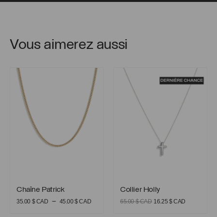
Vous aimerez aussi
Chaîne Patrick
Collier Holly
Chaîne Patrick
Collier Holly
Chaîne Patrick
Collier Holly
Plage
Le
Le
–
35.00
$ CAD
45.00
$ CAD
65.00
$ CAD
16.25
$ CAD
de
prix
prix