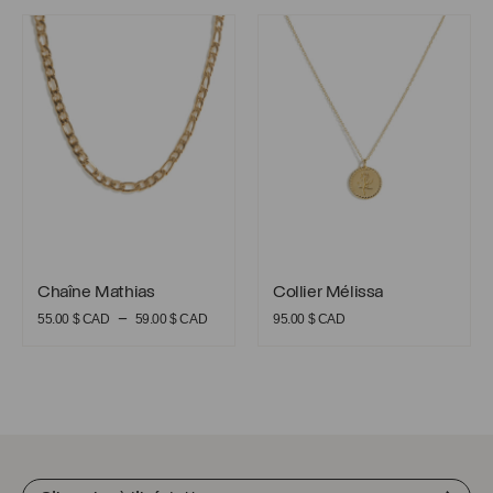
prix :
initial
actuel
Chaîne Mathias
Collier Mélissa
35.00 $
était :
est :
CAD
65.00 $
16.25 $
à
CAD.
CAD.
45.00 $
CAD
Chaîne Mathias
Collier Mélissa
Chaîne Mathias
Collier Mélissa
Plage
–
55.00
$ CAD
59.00
$ CAD
95.00
$ CAD
de
prix :
55.00 $
CAD
à
59.00 $
CAD