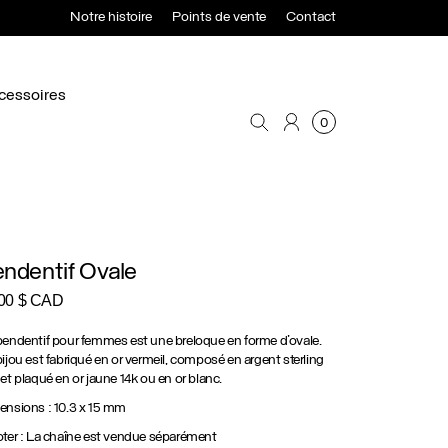
Notre histoire
Points de vente
Contact
cessoires
0
ndentif Ovale
.00
$ CAD
endentif pour femmes est une breloque en forme d’ovale.
ijou est fabriqué en or vermeil, composé en argent sterling
et plaqué en or jaune 14k ou en or blanc.
nsions : 10.3 x 15 mm
ter : La chaîne est vendue séparément