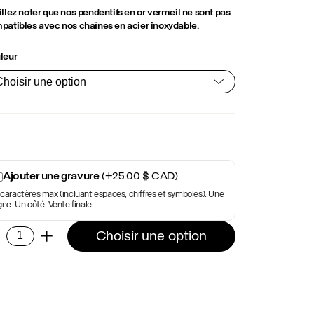
llez noter que nos pendentifs en or vermeil ne sont pas
patibles avec nos chaînes en acier inoxydable.
leur
Ajouter une gravure
(+
25.00
$ CAD
)
 caractères max (incluant espaces, chiffres et symboles). Une
igne. Un côté. Vente finale
ntité
Choisir une option
-
+
dentif
le