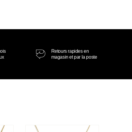
ois
Retours rapides en
oux
magasin et par la poste
Collier Mélissa