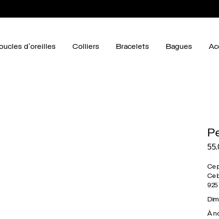
oucles d'oreilles
Colliers
Bracelets
Bagues
Ac
Pe
55
Ce p
Ce b
925 
Dime
À no