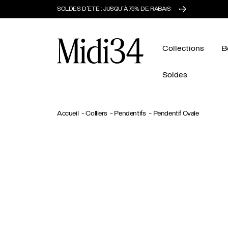
SOLDES D'ÉTÉ : JUSQU'À 75% DE RABAIS
Midi34
Collections
B
Soldes
Accueil
Colliers
Pendentifs
Pendentif Ovale