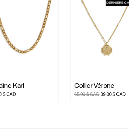
 Karl
Collier Vérone
îne Karl
Collier Vérone
Le
L
00
$ CAD
65.00
$ CAD
39.00
$ CAD
prix
p
initial
a
était :
es
65.00 $
3
CAD.
C