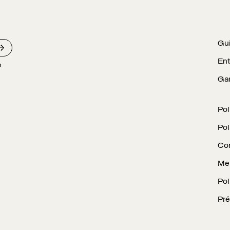
Gui
Ent
n
Gar
Pol
Pol
Con
Men
Pol
Pré