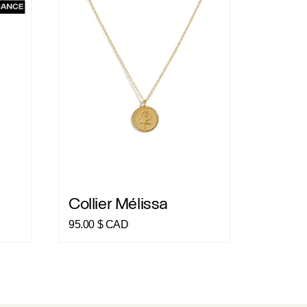
Collier Mélissa
Collier Mélissa
e
95.00
$ CAD
rix
ctuel
t :
9.00 $
AD.