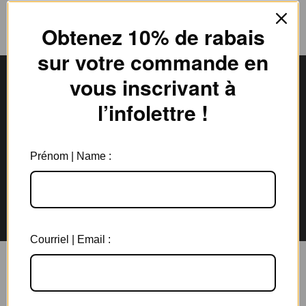
Obtenez 10% de rabais
sur votre commande en
vous inscrivant à
l’infolettre !
Livraison gratuite
Expédition en
au Canada à partir de 150$
3 jours ouvrables
Prénom | Name :
Garantie de 6 mois
Retours rapides en
sur tous les bijoux
magasin et par la poste
Courriel | Email :
Vous aimerez aussi