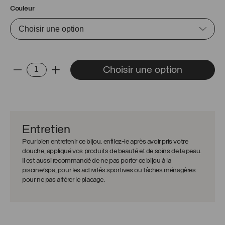
Couleur
quantité
Choisir une option
-
+
de
Collier
Adèle
Entretien
Pour bien entretenir ce bijou, enfilez-le après avoir pris votre
douche, appliqué vos produits de beauté et de soins de la peau.
Il est aussi recommandé de ne pas porter ce bijou à la
piscine/spa, pour les activités sportives ou tâches ménagères
pour ne pas altérer le placage.