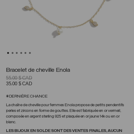
Bracelet de cheville Enola
55.00
$ CAD
Le
Le
35.00
$ CAD
prix
prix
initial
actuel
*DERNIÈRE CHANCE
était :
est :
La chaîne de cheville pour femmes Enola propose de petits pendentifs
55.00 $
35.00 $
perles et zircons en forme de gouttes. Elle est fabriquée en or vermeil,
CAD.
CAD.
composée en argent sterling 925 et plaquée en or jaune 14k ou en or
blanc.
LES BIJOUX EN SOLDE SONT DES VENTES FINALES, AUCUN