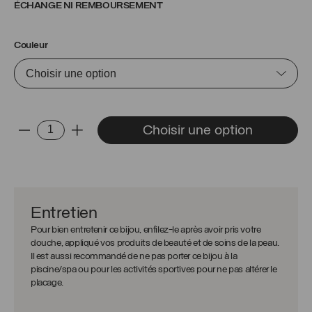
ÉCHANGE NI REMBOURSEMENT
Couleur
quantité
Choisir une option
-
+
de
Bracelet
de
cheville
Enola
Entretien
Pour bien entretenir ce bijou, enfilez-le après avoir pris votre
douche, appliqué vos produits de beauté et de soins de la peau.
Il est aussi recommandé de ne pas porter ce bijou à la
piscine/spa ou pour les activités sportives pour ne pas altérer le
placage.