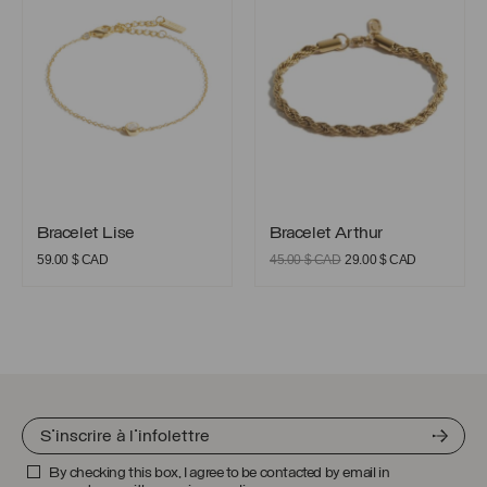
Bracelet Lise
Bracelet Arthur
Bracelet Lise
Bracelet Arthur
Le
Le
59.00
$ CAD
45.00
$ CAD
29.00
$ CAD
prix
prix
initial
actuel
était :
est :
45.00 $
29.00 $
CAD.
CAD.
By checking this box, I agree to be contacted by email in