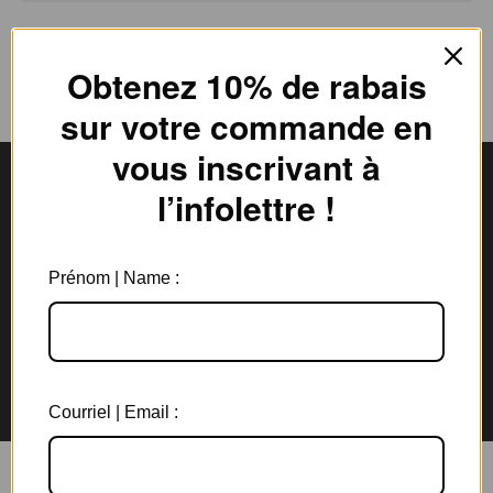
Obtenez 10% de rabais
sur votre commande en
vous inscrivant à
l’infolettre !
Livraison gratuite
Expédition en
au Canada à partir de 150$
3 jours ouvrables
Prénom | Name :
Garantie de 6 mois
Retours rapides en
sur tous les bijoux
magasin et par la poste
Courriel | Email :